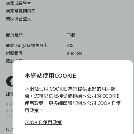
商家成長學堂
商家常見問與答
商家後台登入
關於我們
下載
關於 zingala 銀角零卡
iOS
媒體報導
android
關於中租
本網站使用COOKIE
本網站使用 COOKIE 為您提供更好的用戶體
謹慎衡量自身財務狀況，理性理財最安心
驗，您可以選擇接受或拒絕本公司的 COOKIE
使用政策，更多細節請詳閱本公司 COOKIE 使
zingala銀角零卡/仲信資融沒有代辦公司及代辦業務，也未與代辦
用政策。
公司合作，更不會要求您提供實體銀行提款卡或實體信用卡，請提
高警覺，勿受騙上當！
COOKIE 使用政策
提醒您，消費前請審慎評估財務狀況，理性理財最安心。總費用年
© 2022 仲信資融股份有限公司 Chailease Consumer Finance
百分率區間為0%~15.9%，實際費用率，仍以各合作商家提供之商