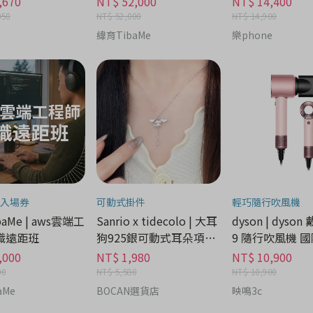
,670
NT$ 52,000
NT$ 14,400
050
NT$ 52,000
NT$ 14,900
緯育TibaMe
樂phone
入場券
可動式掛件
輕巧隨行吹風機
aMe | aws雲端工
Sanrio x tidecolo | 大耳
dyson | dyson
職遠距班
狗925銀可動式耳朵項鍊
9 隨行吹風機 國
禮盒 - 流行潮牌分期
家電分期
,000
NT$ 1,980
NT$ 10,900
00
NT$ 5,580
NT$ 10,900
aMe
BOCAN選貨店
映鳴3c