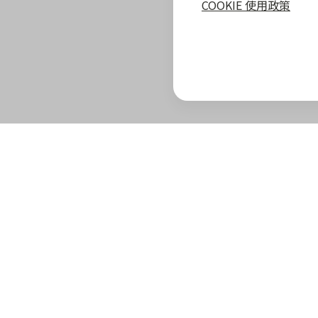
COOKIE 使用政策
zingala 攻略
最新優惠
教學指南
商家專區
zingala 介紹
合作商家優惠
全部教學
商家合作優
官方部落格
zingala 活動
常見問與答
合作方案及
重要公告
聯絡客服
成為 zinga
已結束活動
商家成長學
zingala 購物
商家常見問
zingala 購物
商家後台登
合作品牌商家