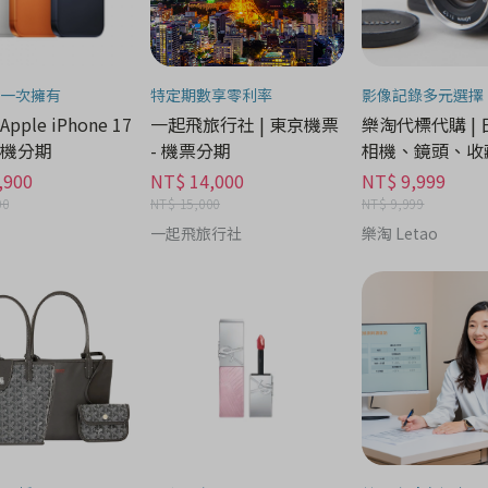
一次擁有
特定期數享零利率
影像記錄多元選擇
 Apple iPhone 17
一起飛旅行社 | 東京機票
樂淘代標代購 |
 手機分期
- 機票分期
相機、鏡頭、收藏
機分期
,900
NT$ 14,000
NT$ 9,999
00
NT$ 15,000
NT$ 9,999
一起飛旅行社
樂淘 Letao