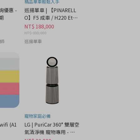
精品單車輕鬆入手
諮詢優惠 -
巡揚單車 | 【PINARELL
期
O】F5 成車 / H220 Etna
Black Matt
NT$ 188,000
NT$ 188,000
養師
巡揚單車
寵物家庭必備
wifi (A1
LG | PuriCar 360° 雙層空
氣清淨機 寵物專用 - 家
電分期