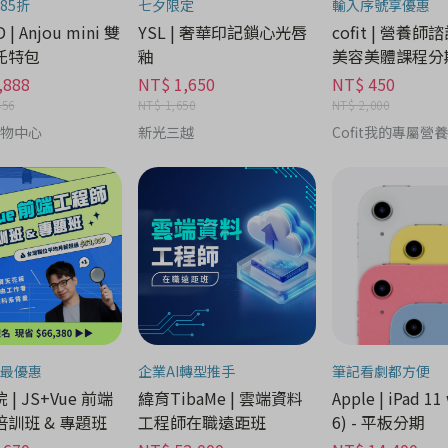
85折
七夕限定
輸入序號享優惠
 | Anjou mini 雙
YSL | 奢華印記鎖心光唇
cofit | 營養師
托特包
釉
美容美體課程分
,888
NT$ 1,650
NT$ 450
456
NT$ 1,650
NT$ 2,000
購物中心
新光三越
Cofit我的專屬營
最優惠
企業AI轉型推手
筆記看劇都方便
| JS+Vue 前端
緯育TibaMe | 雲端資料
Apple | iPad 11 
訓班 & 專題班
工程師在職遠距班
6) - 平板分期