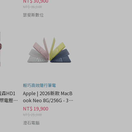
NT$ 30,900
NT$ 36,800
瑟斐斯數位
輕巧高效隨行筆電
 戴森HD1
Apple | 2026新款 MacB
際電壓 -
ook Neo 8G/256G - 3C
科技分期
NT$ 19,900
NT$ 25,000
澄石電腦