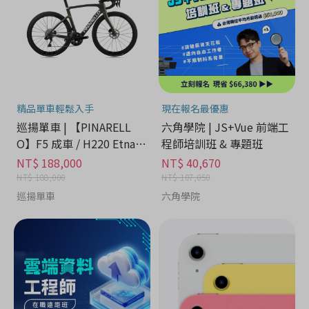
精品單車輕鬆入手
現在報名最優惠
巡揚單車 | 【PINARELL
六角學院 | JS+Vue 前端工
O】F5 成車 / H220 Etna B
程師培訓班 & 專題班
lack Matt
NT$ 188,000
NT$ 40,670
NT$ 188,000
NT$ 107,050
巡揚單車
六角學院