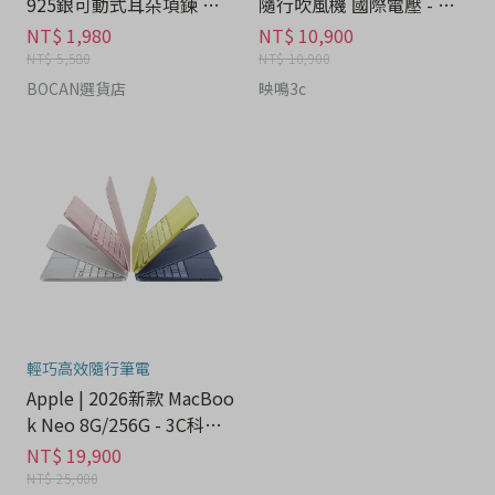
925銀可動式耳朵項鍊 禮
隨行吹風機 國際電壓 - 家
盒 - 流行潮牌分期
電分期
NT$ 1,980
NT$ 10,900
NT$ 5,580
NT$ 10,900
BOCAN選貨店
映鳴3c
輕巧高效隨行筆電
Apple | 2026新款 MacBoo
k Neo 8G/256G - 3C科技
分期
NT$ 19,900
NT$ 25,000