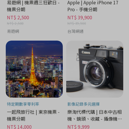
易遊網 | 機票週三狂歡日 -
Apple | Apple iPhone 17
機票分期
Pro - 手機分期
NT$ 2,500
NT$ 39,900
NT$ 2,500
NT$ 39,900
易遊網
台灣網通
特定期數享零利率
影像記錄多元選擇
一起飛旅行社 | 東京機票 -
樂淘代標代購 | 日本中古相
機票分期
機、鏡頭、收藏 - 攝像機分
期
NT$ 14,000
NT$ 9,999