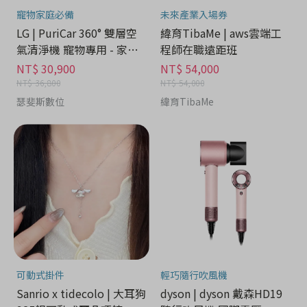
寵物家庭必備
未來產業入場券
LG | PuriCar 360° 雙層空
緯育TibaMe | aws雲端工
氣清淨機 寵物專用 - 家電
程師在職遠距班
分期
NT$ 30,900
NT$ 54,000
NT$ 36,800
NT$ 54,000
瑟斐斯數位
緯育TibaMe
可動式掛件
輕巧隨行吹風機
Sanrio x tidecolo | 大耳狗
dyson | dyson 戴森HD19