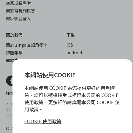
商家成長學堂
商家常見問與答
商家後台登入
關於我們
下載
關於 zingala 銀角零卡
iOS
媒體報導
android
關於中租
本網站使用COOKIE
本網站使用 COOKIE 為您提供更好的用戶體
謹慎衡量自身財務狀況，理性理財最安心
驗，您可以選擇接受或拒絕本公司的 COOKIE
使用政策，更多細節請詳閱本公司 COOKIE 使
zingala銀角零卡/仲信資融沒有代辦公司及代辦業務，也未與代辦
用政策。
公司合作，更不會要求您提供實體銀行提款卡或實體信用卡，請提
高警覺，勿受騙上當！
COOKIE 使用政策
提醒您，消費前請審慎評估財務狀況，理性理財最安心。總費用年
© 2022 仲信資融股份有限公司 Chailease Consumer Finance
百分率區間為0%~15.9%，實際費用率，仍以各合作商家提供之商