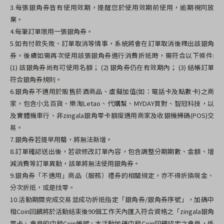
3.每張銀角券皆有使用效期，提醒您於使用效期前使用，逾期視同放
棄。
4.每筆訂單限用一張銀角券。
5.如有付款失敗、訂單取消等情事，系統將會在訂單取消後釋出該銀角
券。後續如需再次使用該張銀角券進行消費折抵時，需符合以下條件:
(1) 該銀角券尚有可使用名額； (2) 銀角券仍在有效期內； (3) 結帳訂單
符合銀角券規則。
6.銀角券不適用於販售菸酒商品、虛擬加值(如：電話卡及點數卡)之商
家，包含小北百貨、樂淘Letao、代購幫、MYDAY買對、智冠科技，以
及實體機車行、非zingala銀角零卡額度適用商家及收銀機掃碼(POS)交
易。
7.銀角券若提早用罄，將無法新增。
8.訂單確認送出後，若欲修改訂單內容，包含調整分期期數、金額、增
減消費等訂單異動，該單將無法使用銀角券。
9.
銀角券「不適用」商品（服務）禮券的相關規定，亦不得折換現金、
分次折抵，或是找零。
10.活動期間完成交易並成功折抵指定「銀角券/銀角券序號」，加碼中
租Coin回饋將於活動結束後90個工作天內匯入符合資格之「zingala銀角
零卡」會員的中租Coin帳號 ;
本活動加碼中租Coin回饋認定之會員，係