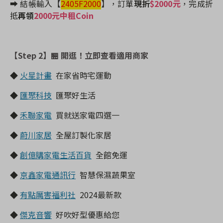
➡️ 結帳輸入【
2405F2000
】
，訂單
現折
$2000元
，完成折
抵
再領
2000元中租Coin
【Step 2】
🏪 開逛！立即查看適用商家
◆
火星計畫
在家省時宅運動
◆
匯聚科技
匯聚好生活
◆
禾聯家電
買就送家電四選一
◆
蔚川家居
全屋訂製化家居
◆
創億購家電生活百貨
全館免運
◆
京鑫家電通訊行
智慧保濕蔬果室
◆
有點厲害福利社
2024最新款
◆
傑克音響
好吹好型優惠給您