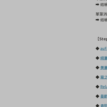
➡️ 
單筆消
➡️ 
【Ste
◆
au
◆
綺
◆
美
◆
甯
◆
Rel
◆
曼
◆
青