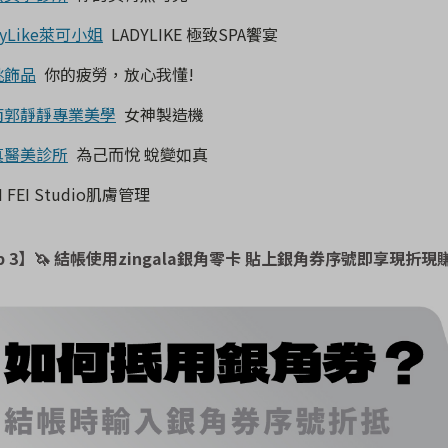
dyLike萊可小姐
LADYLIKE 極致SPA饗宴
桃飾品
你的疲勞，放心我懂!
南郭靜靜專業美學
女神製造機
真醫美診所
為己而悅 蛻變如真
N FEI Studio肌膚管理
p 3】
🦄
結帳使用zingala銀角零卡 貼上銀角券序號即享現折現