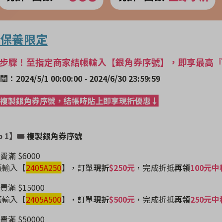
保養限定
3步驟！至指定商家結帳輸入【銀角券序號】，即享最高『現折
2024/5/1 00:00:00 - 2024/6/30 23:59:59
複製銀角券序號，結帳時貼上即享現折優惠↓
p 1】🎟
複製銀角券序號
費滿 $6000
結帳輸入【
2405A250
】
，訂單
現折
$250元
，完成折抵
再領
100元中
費滿 $15000
結帳輸入【
2405A500
】
，訂單
現折
$500元
，完成折抵
再領
250元中
費滿 $50000