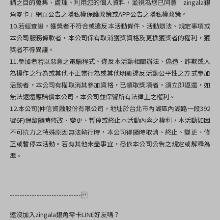
銷之目的蒐集、處理、利用您的個人資料，並視為您已同意
「zingala銀
角零卡」網頁公告之隱私權保護政策或APP公告之隱私權政策。
10.
若經查證，獲獎者不符合或違反本活動條件、活動辦法、規定事項或
本公司服務條款者，本公司保有取消獲獎資格及更換獲獎者的權利，獲
獎者不得異議。
11.
參加者若以惡意之電腦程式、違反本活動相關辦法、偽造、詐欺或人
為操作之行為或其他不正當行為或其他明顯違反活動公平性之方式參加
活動者，本公司有權取消其參加資格，已領取獎項者，須立即返還，如
無法返還應賠償本公司，本公司並保留所有法律上之權利。
12.
本公司(
仲信資融股份有限公司，地址於
台北市內湖區內湖路一段392
號6F)
保留隨時修改、變更、暫停或終止本活動內容之權利，本活動如因
不可抗力之特殊原因無法執行時，本公司得隨時取消、終止、變更、修
正或暫停本活動。若有其他未盡事宜，悉依本公司公告之規定或解釋為
準。
-----------------------------
還沒加入zingala銀角零卡LINE好友嗎？