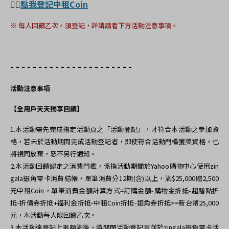
👉🏻
點我登記中租Coin
※
每人回饋乙次。須登記，詳請請看下方活動注意事項。
- - - - - - - - - - - - - - - - - - - - - -
活動注意事項
【全用戶天天獨享回饋】
1.
本活動需先完成指定活動頁之「活動登記」，才符合本活動之參加資
格，若未於活動期間完成活動登記者，即使符合活動門檻獲獎資格，也
將視同放棄，恕不另行通知。
2.本活動回饋認定之消費門檻，係指活動期間於Yahoo購物中心使用zin
gala銀角零卡消費結帳，單筆消費分12期(含)以上，滿$25,000贈2,500
元中租Coin，單筆消費金額計算方式=訂購金額-購物金折抵-超贈點折
抵-折價券折抵+福利金折抵-中租Coin折抵-銀角券折抵>=新台幣25,000
元，本活動每人限回饋乙次。
3.
本活動達登記上限額滿後，將關閉活動登記頁並於zingala銀角零卡活