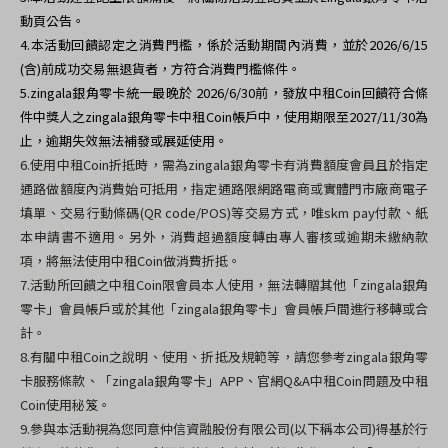
動頁公告。
4.
本活動回饋認定之消費門檻，係於活動期間內消費，並於2026/6/15
(含)前成功交易無退貨者，方符合消費門檻條件。
5.
zingala銀角零卡統一最晚於 2026/6/30前，發放中租Coin回饋符合條
件中獎人之zingala銀角零卡中租Coin帳戶中，使用期限至2027/11/30為
止，逾期失效無法補發或展延使用。
6.使用中租Coin折抵時，需為zingala銀角零卡有消費額度會員且於指定
通路做額度內消費始可抵用，指定通路限網路電商或實體門市廠商電子
填單、交易行動條碼(QR code/POS)等交易方式，唯skm pay付款、紙
本申請書不適用。另外，消費超過額度轉由專人審核或逾期未繳納款
項，將無法使用中租Coin做消費折抵。
7.
活動所回饋之中租Coin限會員本人使用，無法轉贈其他「zingala銀角
零卡」會員帳戶或於其他「zingala銀角零卡」會員帳戶間進行移轉或合
計。
8.有關中租Coin之說明、使用、折抵及規範等，請您參考zingala銀角零
卡服務條款、「zingala銀角零卡」APP、官網Q&A中租Coin問題及中租
Coin使用秘笈。
9.參與本活動視為您同意仲信資融股份有限公司(以下稱本公司)得基於行