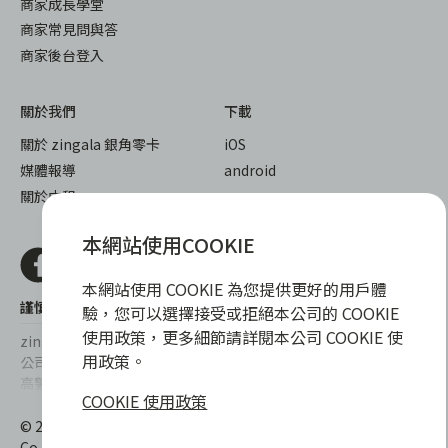
商家成長學堂
商家常見問與答
商家後台登入
關於我們
下載
關於 zingala 銀角零卡
iOS
媒體報導
android
關於中租
本網站使用COOKIE
本網站使用 COOKIE 為您提供更好的用戶體
謹慎衡量自身財務狀況，理性理財最安心
驗，您可以選擇接受或拒絕本公司的 COOKIE
使用政策，更多細節請詳閱本公司 COOKIE 使
zingala銀角零卡/仲信資融沒有代辦公司及代辦業務，也未與代辦
用政策。
公司合作，更不會要求您提供實體銀行提款卡或實體信用卡，請提
高警覺，勿受騙上當！
COOKIE 使用政策
提醒您，消費前請審慎評估財務狀況，理性理財最安心。總費用年
© 2022 仲信資融股份有限公司 Chailease Consumer Finance
百分率區間為0%~15.9%，實際費用率，仍以各合作商家提供之商
Co., Ltd. All Rights Reserved.