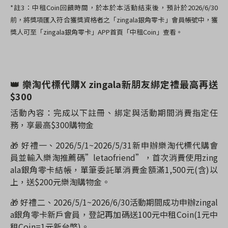
*註3：
中租Coin回饋時間，於本於本活動結束後，預計於2026/6/30
前，將獎項匯入符合獲獎資格者之「zingala銀角零卡」會員帳號中，獲
獎人可至「zingala銀角零卡」APP首頁「中租Coin」查看。
👑
樂淘代標代購X zingala新朋友綁定禮最高再送
$300
活動內容：完成以下註冊、綁定與活動期間消費指定任
務，享最高$300購物金
🎁 好禮一、2026/5/1~2026/5/31
新申辦樂淘代標代購會
員並輸入樂淘推薦碼”letaofriend”，首次消費使用zing
ala銀角零卡結帳，單筆委託單消費金額滿1,500元(含)以
上，送$200元樂淘購物金。
🎁 好禮二、2026/5/1~2026/6/30
活動期間成功申辦zingal
a銀角零卡新戶會員，登記再加碼送100元中租Coin(1元中
租Coin=1元新台幣)。