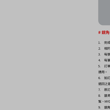
# 銀
1.
完
2.
相
3.
每
4.
每
5.
訂
適用。
6.
如
退回之
7.
原
8.
銀
幫、MY
9.
銀角