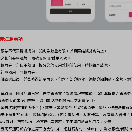
角券注意事項
成領券不代表折抵成功，銀角券數量有限，以實際結帳兌完為止。
同之銀角券序號每一帳號限領取/使用乙次。
張銀角券皆有使用效期，提醒您於使用效期前使用，逾期視同放棄。
筆訂單限用一張銀角券。
單確認送出後，若欲修改訂單內容，包含：部分退貨、調整分期期數、金額、增
訂單取消、修改訂單內容，需待銀角零卡系統處理完成後，原訂單折抵之銀角劵
銀角劵限尚未使用完畢，您可於活動期間內再次消費使用。
訂單未核准(待補件及婉拒)，該券不會退還至「我的銀角券」帳戶，也無法重新
角券不適用於菸酒、虛擬加值商品（如：電話卡、點數卡等）及需專人審核之特
DAY買對、智冠科技
、機車行...等商家，同不適用於前述商品之交易。
券同不適用於合作之第三方支付( 如：蝦拼晚點付、skm pay )及收銀機掃碼( P