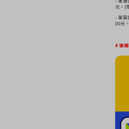
- 單
元。(
- 單
00元。
# 後