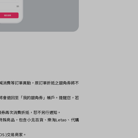
減消費等訂單異動，原訂單折抵之銀角券將不
將會退回至「我的銀角券」帳戶。提醒您，若
領券再次消費折抵，恕不另行通知。
殊商品，包含小北百貨、樂淘Letao、代購
OS )交易商家。