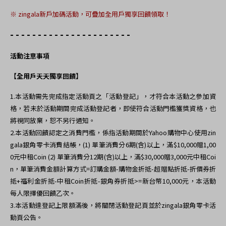
※
zingala新戶加碼活動，可疊加全用戶獨享回饋領取！
- - - - - - - - - - - - - - - - - - - - - -
活動注意事項
【全用戶天天獨享回饋】
1.
本活動需先完成指定活動頁之「活動登記」，才符合本活動之參加資
格，若未於活動期間完成活動登記者，即使符合活動門檻獲獎資格，也
將視同放棄，恕不另行通知。
2.本活動回饋認定之消費門檻，係指活動期間於Yahoo購物中心使用zin
gala銀角零卡消費結帳，(1) 單筆消費分6期(含)以上，滿$10,000贈1,00
0元中租Coin (2) 單筆消費分12期(含)以上，滿$30,000贈3,000元中租Coi
n，單筆消費金額計算方式=訂購金額-購物金折抵-超贈點折抵-折價券折
抵+福利金折抵-中租Coin折抵-銀角券折抵>=新台幣10,000元，本活動
每人限擇優回饋乙次。
3.
本活動達登記上限額滿後，將關閉活動登記頁並於zingala銀角零卡活
動頁公告。