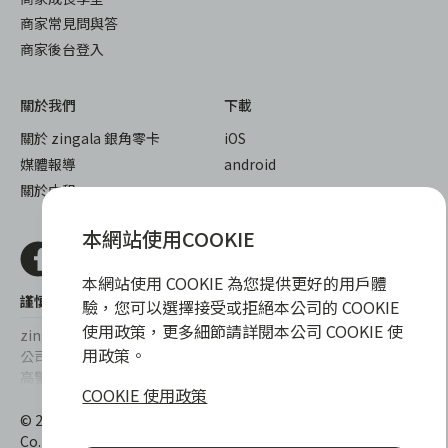
商家常見問與答
商家後台登入
關於我們
下載
關於 zingala 銀角零卡
iOS
媒體報導
android
關於中租
本網站使用COOKIE
本網站使用 COOKIE 為您提供更好的用戶體
謹慎衡量自身財務狀況，理性理財最安心
驗，您可以選擇接受或拒絕本公司的 COOKIE
使用政策，更多細節請詳閱本公司 COOKIE 使
zingala銀角零卡/仲信資融沒有代辦公司及代辦業務，也未與代辦
用政策。
公司合作，更不會要求您提供實體銀行提款卡或實體信用卡，請提
高警覺，勿受騙上當！
COOKIE 使用政策
提醒您，消費前請審慎評估財務狀況，理性理財最安心。總費用年
© 2022 仲信資融股份有限公司 Chailease Consumer Finance
百分率區間為0%~15.9%，實際費用率，仍以各合作商家提供之商
Co., Ltd. All Rights Reserved.
品或服務為準，且每一案件實際之年百分率仍視其個別產品及分期