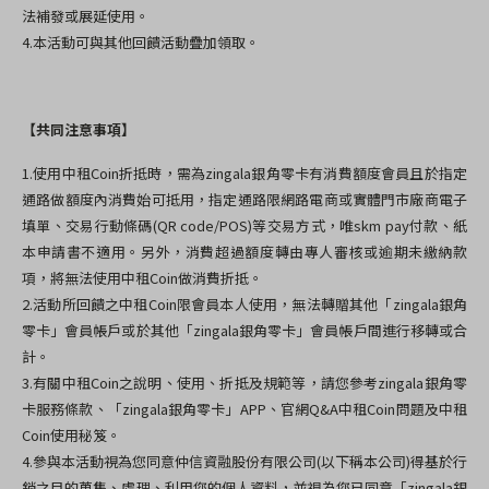
法補發或展延使用。
4.
本活動可與其他回饋活動疊加領取。
【共同注意事項】
1.使用中租Coin折抵時，需為zingala銀角零卡有消費額度會員且於指定
通路做額度內消費始可抵用，指定通路限網路電商或實體門市廠商電子
填單、交易行動條碼(QR code/POS)等交易方式，唯skm pay付款、紙
本申請書不適用。另外，消費超過額度轉由專人審核或逾期未繳納款
項，將無法使用中租Coin做消費折抵。
2.
活動所回饋之中租Coin限會員本人使用，無法轉贈其他「zingala銀角
零卡」會員帳戶或於其他「zingala銀角零卡」會員帳戶間進行移轉或合
計。
3.
有關中租Coin之說明、使用、折抵及規範等，請您參考zingala銀角零
卡服務條款、「zingala銀角零卡」APP、官網Q&A中租Coin問題及中租
Coin使用秘笈。
4.參與本活動視為您同意仲信資融股份有限公司(以下稱本公司)得基於行
銷之目的蒐集、處理、利用您的個人資料，並視為您已同意
「zingala銀