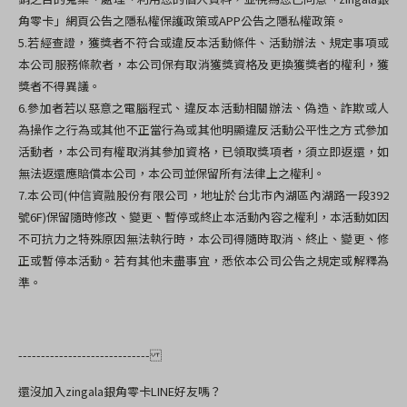
角零卡」網頁公告之隱私權保護政策或APP公告之隱私權政策。
5.
若經查證，獲獎者不符合或違反本活動條件、活動辦法、規定事項或
本公司服務條款者，本公司保有取消獲獎資格及更換獲獎者的權利，獲
獎者不得異議。
6.
參加者若以惡意之電腦程式、違反本活動相關辦法、偽造、詐欺或人
為操作之行為或其他不正當行為或其他明顯違反活動公平性之方式參加
活動者，本公司有權取消其參加資格，已領取獎項者，須立即返還，如
無法返還應賠償本公司，本公司並保留所有法律上之權利。
7.
本公司(
仲信資融股份有限公司，地址於
台北市內湖區內湖路一段392
號6F)
保留隨時修改、變更、暫停或終止本活動內容之權利，本活動如因
不可抗力之特殊原因無法執行時，本公司得隨時取消、終止、變更、修
正或暫停本活動。若有其他未盡事宜，悉依本公司公告之規定或解釋為
準。
-----------------------------
還沒加入zingala銀角零卡LINE好友嗎？