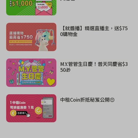
【就醬播】精選直播主，送$75
0購物金
M.Y.管管生日慶！普天同慶省$3
50🎁
中租Coin折抵秘笈公開😍