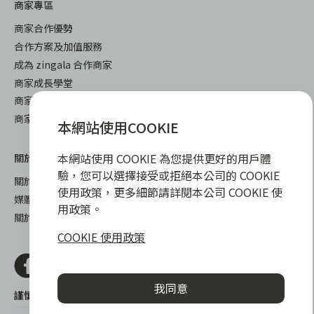
商家專區
商家合作優勢
合作方案及加值服務
成為 zingala 合作商家
商家成長學堂
商家常見問與答
商家後台登入
本網站使用COOKIE
本網站使用 COOKIE 為您提供更好的用戶體
關於我們
下載
驗，您可以選擇接受或拒絕本公司的 COOKIE
關於 zingala 銀角零卡
iOS
使用政策，更多細節請詳閱本公司 COOKIE 使
媒體報導
android
用政策。
關於中租
COOKIE 使用政策
我同意
謹慎衡量自身財務狀況，理性理財最安心