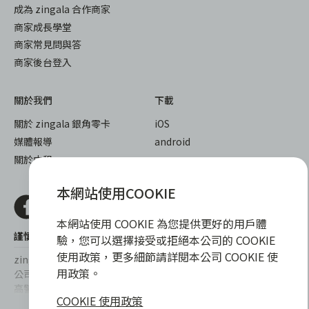
成為 zingala 合作商家
商家成長學堂
商家常見問與答
商家後台登入
關於我們
下載
關於 zingala 銀角零卡
iOS
媒體報導
android
關於中租
本網站使用COOKIE
本網站使用 COOKIE 為您提供更好的用戶體
謹慎衡量自身財務狀況，理性理財最安心
驗，您可以選擇接受或拒絕本公司的 COOKIE
使用政策，更多細節請詳閱本公司 COOKIE 使
zingala銀角零卡/仲信資融沒有代辦公司及代辦業務，也未與代辦
用政策。
公司合作，更不會要求您提供實體銀行提款卡或實體信用卡，請提
高警覺，勿受騙上當！
COOKIE 使用政策
提醒您，消費前請審慎評估財務狀況，理性理財最安心。總費用年