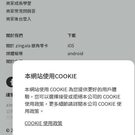
商家成長學堂
商家常見問與答
商家後台登入
關於我們
下載
關於 zingala 銀角零卡
iOS
媒體報導
android
關於中租
本網站使用COOKIE
本網站使用 COOKIE 為您提供更好的用戶體
謹慎衡量自身財務狀況，理性理財最安心
驗，您可以選擇接受或拒絕本公司的 COOKIE
使用政策，更多細節請詳閱本公司 COOKIE 使
zingala銀角零卡/仲信資融沒有代辦公司及代辦業務，也未與代辦
用政策。
公司合作，更不會要求您提供實體銀行提款卡或實體信用卡，請提
高警覺，勿受騙上當！
COOKIE 使用政策
提醒您，消費前請審慎評估財務狀況，理性理財最安心。總費用年
© 2022 仲信資融股份有限公司 Chailease Consumer Finance
百分率區間為0%~15.9%，實際費用率，仍以各合作商家提供之商