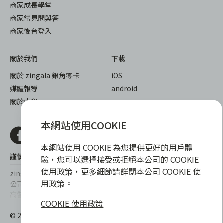
商家成長學堂
商家常見問與答
商家後台登入
關於我們
下載
關於 zingala 銀角零卡
iOS
媒體報導
android
關於中租
本網站使用COOKIE
本網站使用 COOKIE 為您提供更好的用戶體
謹慎衡量自身財務狀況，理性理財最安心
驗，您可以選擇接受或拒絕本公司的 COOKIE
使用政策，更多細節請詳閱本公司 COOKIE 使
zingala銀角零卡/仲信資融沒有代辦公司及代辦業務，也未與代辦
用政策。
公司合作，更不會要求您提供實體銀行提款卡或實體信用卡，請提
高警覺，勿受騙上當！
COOKIE 使用政策
提醒您，消費前請審慎評估財務狀況，理性理財最安心。總費用年
© 2022 仲信資融股份有限公司 Chailease Consumer Finance
百分率區間為0%~15.9%，實際費用率，仍以各合作商家提供之商