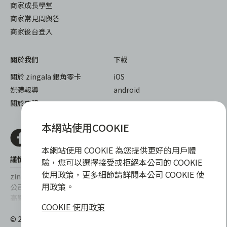
商家成長學堂
商家常見問與答
商家後台登入
關於我們
下載
關於 zingala 銀角零卡
iOS
媒體報導
android
關於中租
本網站使用COOKIE
本網站使用 COOKIE 為您提供更好的用戶體
謹慎衡量自身財務狀況，理性理財最安心
驗，您可以選擇接受或拒絕本公司的 COOKIE
使用政策，更多細節請詳閱本公司 COOKIE 使
zingala銀角零卡/仲信資融沒有代辦公司及代辦業務，也未與代辦
用政策。
公司合作，更不會要求您提供實體銀行提款卡或實體信用卡，請提
高警覺，勿受騙上當！
COOKIE 使用政策
提醒您，消費前請審慎評估財務狀況，理性理財最安心。總費用年
© 2022 仲信資融股份有限公司 Chailease Consumer Finance
百分率區間為0%~15.9%，實際費用率，仍以各合作商家提供之商