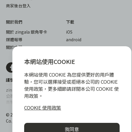
商家後台登入
關於我們
下載
關於 zingala 銀角零卡
iOS
媒體報導
android
關於中租
本網站使用COOKIE
本網站使用 COOKIE 為您提供更好的用戶體
謹慎衡量自身財務狀況，理性理財最安心
驗，您可以選擇接受或拒絕本公司的 COOKIE
使用政策，更多細節請詳閱本公司 COOKIE 使
zingala銀角零卡/仲信資融沒有代辦公司及代辦業務，也未與代辦
用政策。
公司合作，更不會要求您提供實體銀行提款卡或實體信用卡，請提
高警覺，勿受騙上當！
COOKIE 使用政策
提醒您，消費前請審慎評估財務狀況，理性理財最安心。總費用年
© 2022 仲信資融股份有限公司 Chailease Consumer Finance
百分率區間為0%~15.9%，實際費用率，仍以各合作商家提供之商
Co., Ltd. All Rights Reserved.
品或服務為準，且每一案件實際之年百分率仍視其個別產品及分期
我同意
往來條件而有所不同，總費用年百分率不等於分期費用率。