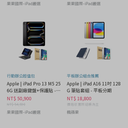
果果國際-iPad嚴選
果果國際-iPad嚴選
行動辦公超值包
平板辦公組合推薦
Apple | iPad Pro 13 M5 25
Apple | iPad A16 11吋 128
6G 送副廠鍵盤+保護貼 - 3
G 筆貼套組 - 平板分期
C科技分期
NT$ 50,900
NT$ 18,800
NT$ 54,590
價格依實際結帳為主
果果國際-iPad嚴選
楓蘋果