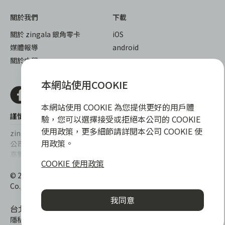
關於我們
下載
關於 zingala 銀角零卡
iOS
媒體報導
android
關於中租
本網站使用COOKIE
本網站使用 COOKIE 為您提供更好的用戶體
謹慎衡量自身財務狀況，理性理財最安心
驗，您可以選擇接受或拒絕本公司的 COOKIE
使用政策，更多細節請詳閱本公司 COOKIE 使
zingala銀角零卡/仲信資融沒有代辦公司及代辦業務，也未與代辦
用政策。
公司合作，更不會要求您提供實體銀行提款卡或實體信用卡，請提
高警覺，勿受騙上當！
COOKIE 使用政策
提醒您，消費前請審慎評估財務狀況，理性理財最安心。總費用年
© 2022 仲信資融股份有限公司 Chailease Consumer Finance
百分率區間為0%~15.9%，實際費用率，仍以各合作商家提供之商
Co., Ltd. All Rights Reserved.
品或服務為準，且每一案件實際之年百分率仍視其個別產品及分期
我同意
往來條件而有所不同，總費用年百分率不等於分期費用率。
台北市內湖區內湖路一段392號6F
隱私權保護政策
|
消費爭議處理
|
客服電話
:
0800-888-865