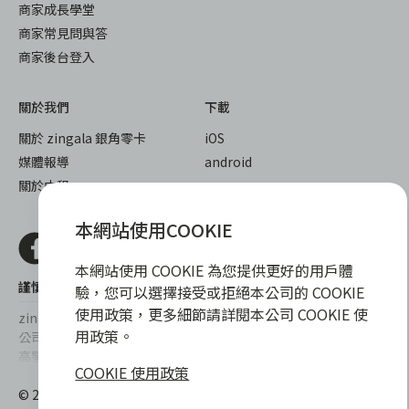
商家成長學堂
商家常見問與答
商家後台登入
關於我們
下載
關於 zingala 銀角零卡
iOS
媒體報導
android
關於中租
本網站使用COOKIE
本網站使用 COOKIE 為您提供更好的用戶體
謹慎衡量自身財務狀況，理性理財最安心
驗，您可以選擇接受或拒絕本公司的 COOKIE
使用政策，更多細節請詳閱本公司 COOKIE 使
zingala銀角零卡/仲信資融沒有代辦公司及代辦業務，也未與代辦
用政策。
公司合作，更不會要求您提供實體銀行提款卡或實體信用卡，請提
高警覺，勿受騙上當！
COOKIE 使用政策
提醒您，消費前請審慎評估財務狀況，理性理財最安心。總費用年
© 2022 仲信資融股份有限公司 Chailease Consumer Finance
百分率區間為0%~15.9%，實際費用率，仍以各合作商家提供之商