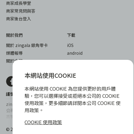
商家成長學堂
商家常見問與答
商家後台登入
關於我們
下載
關於 zingala 銀角零卡
iOS
媒體報導
android
關於中租
本網站使用COOKIE
本網站使用 COOKIE 為您提供更好的用戶體
謹慎衡量自身財務狀況，理性理財最安心
驗，您可以選擇接受或拒絕本公司的 COOKIE
使用政策，更多細節請詳閱本公司 COOKIE 使
zingala銀角零卡/仲信資融沒有代辦公司及代辦業務，也未與代辦
用政策。
公司合作，更不會要求您提供實體銀行提款卡或實體信用卡，請提
高警覺，勿受騙上當！
COOKIE 使用政策
提醒您，消費前請審慎評估財務狀況，理性理財最安心。總費用年
© 2022 仲信資融股份有限公司 Chailease Consumer Finance
百分率區間為0%~15.9%，實際費用率，仍以各合作商家提供之商