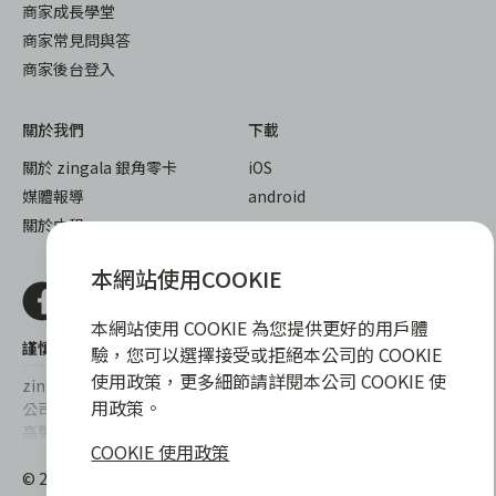
商家成長學堂
商家常見問與答
商家後台登入
關於我們
下載
關於 zingala 銀角零卡
iOS
媒體報導
android
關於中租
本網站使用COOKIE
本網站使用 COOKIE 為您提供更好的用戶體
謹慎衡量自身財務狀況，理性理財最安心
驗，您可以選擇接受或拒絕本公司的 COOKIE
使用政策，更多細節請詳閱本公司 COOKIE 使
zingala銀角零卡/仲信資融沒有代辦公司及代辦業務，也未與代辦
用政策。
公司合作，更不會要求您提供實體銀行提款卡或實體信用卡，請提
高警覺，勿受騙上當！
COOKIE 使用政策
提醒您，消費前請審慎評估財務狀況，理性理財最安心。總費用年
© 2022 仲信資融股份有限公司 Chailease Consumer Finance
百分率區間為0%~15.9%，實際費用率，仍以各合作商家提供之商