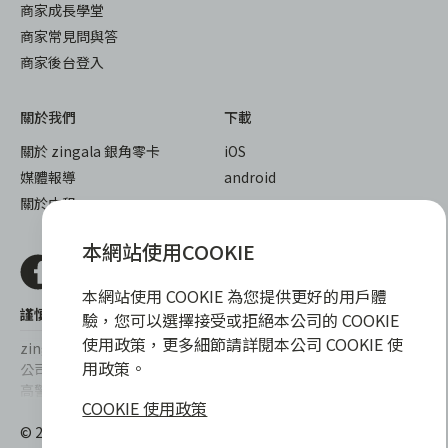
商家成長學堂
商家常見問與答
商家後台登入
關於我們
下載
關於 zingala 銀角零卡
iOS
媒體報導
android
關於中租
本網站使用COOKIE
本網站使用 COOKIE 為您提供更好的用戶體
謹慎衡量自身財務狀況，理性理財最安心
驗，您可以選擇接受或拒絕本公司的 COOKIE
使用政策，更多細節請詳閱本公司 COOKIE 使
zingala銀角零卡/仲信資融沒有代辦公司及代辦業務，也未與代辦
用政策。
公司合作，更不會要求您提供實體銀行提款卡或實體信用卡，請提
高警覺，勿受騙上當！
COOKIE 使用政策
提醒您，消費前請審慎評估財務狀況，理性理財最安心。總費用年
© 2022 仲信資融股份有限公司 Chailease Consumer Finance
百分率區間為0%~15.9%，實際費用率，仍以各合作商家提供之商