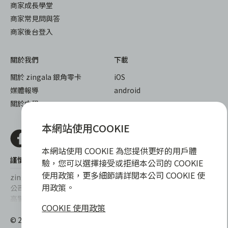
商家成長學堂
商家常見問與答
商家後台登入
關於我們
下載
關於 zingala 銀角零卡
iOS
媒體報導
android
關於中租
本網站使用COOKIE
本網站使用 COOKIE 為您提供更好的用戶體
謹慎衡量自身財務狀況，理性理財最安心
驗，您可以選擇接受或拒絕本公司的 COOKIE
使用政策，更多細節請詳閱本公司 COOKIE 使
zingala銀角零卡/仲信資融沒有代辦公司及代辦業務，也未與代辦
用政策。
公司合作，更不會要求您提供實體銀行提款卡或實體信用卡，請提
高警覺，勿受騙上當！
COOKIE 使用政策
提醒您，消費前請審慎評估財務狀況，理性理財最安心。總費用年
© 2022 仲信資融股份有限公司 Chailease Consumer Finance
百分率區間為0%~15.9%，實際費用率，仍以各合作商家提供之商