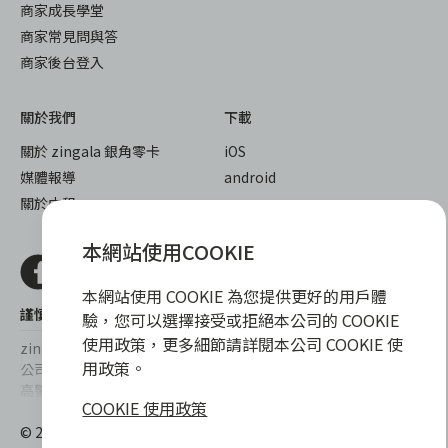
商家成長學堂
商家常見問與答
商家後台登入
關於我們
下載
關於 zingala 銀角零卡
iOS
媒體報導
android
關於中租
本網站使用COOKIE
本網站使用 COOKIE 為您提供更好的用戶體
謹慎衡量自身財務狀況，理性理財最安心
驗，您可以選擇接受或拒絕本公司的 COOKIE
使用政策，更多細節請詳閱本公司 COOKIE 使
zingala銀角零卡/仲信資融沒有代辦公司及代辦業務，也未與代辦
用政策。
公司合作，更不會要求您提供實體銀行提款卡或實體信用卡，請提
高警覺，勿受騙上當！
COOKIE 使用政策
提醒您，消費前請審慎評估財務狀況，理性理財最安心。總費用年
© 2022 仲信資融股份有限公司 Chailease Consumer Finance
百分率區間為0%~15.9%，實際費用率，仍以各合作商家提供之商