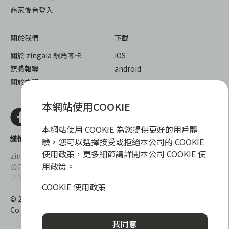
商家後台登入
關於我們
下載
關於 zingala 銀角零卡
iOS
媒體報導
android
關於中租
本網站使用COOKIE
本網站使用 COOKIE 為您提供更好的用戶體
謹慎衡量自身財務狀況，理性理財最安心
驗，您可以選擇接受或拒絕本公司的 COOKIE
使用政策，更多細節請詳閱本公司 COOKIE 使
zingala銀角零卡/仲信資融沒有代辦公司及代辦業務，也未與代辦
用政策。
公司合作，更不會要求您提供實體銀行提款卡或實體信用卡，請提
高警覺，勿受騙上當！
COOKIE 使用政策
提醒您，消費前請審慎評估財務狀況，理性理財最安心。總費用年
© 2022 仲信資融股份有限公司 Chailease Consumer Finance
百分率區間為0%~15.9%，實際費用率，仍以各合作商家提供之商
Co., Ltd. All Rights Reserved.
品或服務為準，且每一案件實際之年百分率仍視其個別產品及分期
我同意
往來條件而有所不同，總費用年百分率不等於分期費用率。