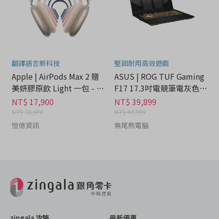
翻譯語言新科技
堅固耐用高效遊戲
Apple | AirPods Max 2 贈
ASUS | ROG TUF Gaming
美妍膠原飲 Light 一包 - 耳
F17 17.3吋電競筆電灰色(i
機分期
7) - 筆電分
NT$ 17,900
NT$ 39,899
NT$ 18,070
NT$ 43,999
愷億資訊
無尾熊電腦
zingala 攻略
最新優惠