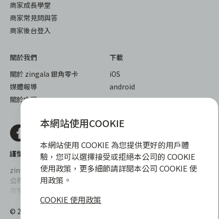
商家成長學堂
商家常見問與答
商家後台登入
關於我們
下載
關於 zingala 銀角零卡
iOS
媒體報導
android
關於中租
本網站使用COOKIE
本網站使用 COOKIE 為您提供更好的用戶體
謹慎衡量自身財務狀況，理性理財最安心
驗，您可以選擇接受或拒絕本公司的 COOKIE
使用政策，更多細節請詳閱本公司 COOKIE 使
zingala銀角零卡/仲信資融沒有代辦公司及代辦業務，也未與代辦
用政策。
公司合作，更不會要求您提供實體銀行提款卡或實體信用卡，請提
高警覺，勿受騙上當！
COOKIE 使用政策
提醒您，消費前請審慎評估財務狀況，理性理財最安心。總費用年
© 2022 仲信資融股份有限公司 Chailease Consumer Finance
百分率區間為0%~15.9%，實際費用率，仍以各合作商家提供之商