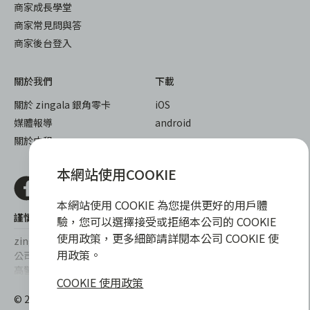
商家成長學堂
商家常見問與答
商家後台登入
關於我們
下載
關於 zingala 銀角零卡
iOS
媒體報導
android
關於中租
本網站使用COOKIE
本網站使用 COOKIE 為您提供更好的用戶體
謹慎衡量自身財務狀況，理性理財最安心
驗，您可以選擇接受或拒絕本公司的 COOKIE
使用政策，更多細節請詳閱本公司 COOKIE 使
zingala銀角零卡/仲信資融沒有代辦公司及代辦業務，也未與代辦
用政策。
公司合作，更不會要求您提供實體銀行提款卡或實體信用卡，請提
高警覺，勿受騙上當！
COOKIE 使用政策
提醒您，消費前請審慎評估財務狀況，理性理財最安心。總費用年
© 2022 仲信資融股份有限公司 Chailease Consumer Finance
百分率區間為0%~15.9%，實際費用率，仍以各合作商家提供之商