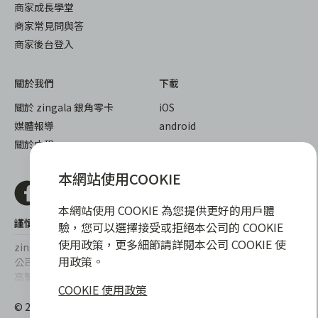
商家成長學堂
商家常見問與答
商家後台登入
關於我們
下載
關於 zingala 銀角零卡
iOS
媒體報導
android
關於中租
本網站使用COOKIE
本網站使用 COOKIE 為您提供更好的用戶體
謹慎衡量自身財務狀況，理性理財最安心
驗，您可以選擇接受或拒絕本公司的 COOKIE
使用政策，更多細節請詳閱本公司 COOKIE 使
zingala銀角零卡/仲信資融沒有代辦公司及代辦業務，也未與代辦
用政策。
公司合作，更不會要求您提供實體銀行提款卡或實體信用卡，請提
高警覺，勿受騙上當！
COOKIE 使用政策
提醒您，消費前請審慎評估財務狀況，理性理財最安心。總費用年
© 2022 仲信資融股份有限公司 Chailease Consumer Finance
百分率區間為0%~15.9%，實際費用率，仍以各合作商家提供之商