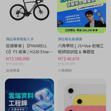
精品單車輕鬆入手
現在報名最優惠
巡揚單車 | 【PINARELL
六角學院 | JS+Vue 前端工
O】F5 成車 / H220 Etna B
程師培訓班 & 專題班
lack Matt
NT$ 188,000
NT$ 40,670
NT$ 188,000
NT$ 107,050
巡揚單車
六角學院