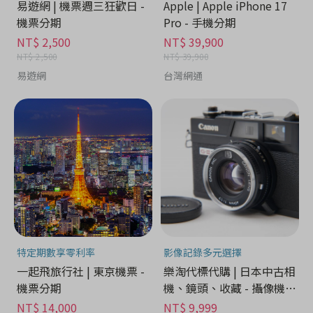
易遊網 | 機票週三狂歡日 -
Apple | Apple iPhone 17
機票分期
Pro - 手機分期
NT$ 2,500
NT$ 39,900
NT$ 2,500
NT$ 39,900
易遊網
台灣網通
特定期數享零利率
影像記錄多元選擇
一起飛旅行社 | 東京機票 -
樂淘代標代購 | 日本中古相
機票分期
機、鏡頭、收藏 - 攝像機分
期
NT$ 14,000
NT$ 9,999