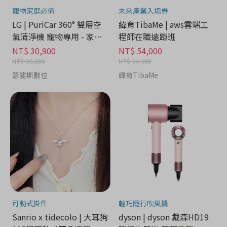
寵物家庭必備
未來產業入場券
LG | PuriCar 360° 雙層空
緯育TibaMe | aws雲端工
氣清淨機 寵物專用 - 家電
程師在職遠距班
分期
NT$ 30,900
NT$ 54,000
NT$ 36,800
NT$ 54,000
瑟斐斯數位
緯育TibaMe
可動式掛件
輕巧隨行吹風機
Sanrio x tidecolo | 大耳狗
dyson | dyson 戴森HD19