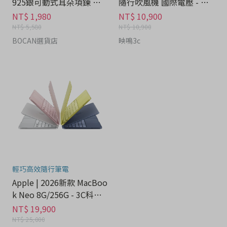
925銀可動式耳朵項鍊 禮
隨行吹風機 國際電壓 - 家
盒 - 流行潮牌分期
電分期
NT$ 1,980
NT$ 10,900
NT$ 5,580
NT$ 10,900
BOCAN選貨店
映鳴3c
輕巧高效隨行筆電
Apple | 2026新款 MacBoo
k Neo 8G/256G - 3C科技
分期
NT$ 19,900
NT$ 25,000