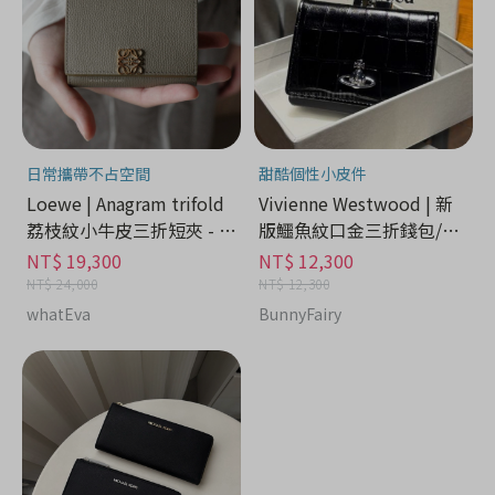
日常攜帶不占空間
甜酷個性小皮件
Loewe | Anagram trifold
Vivienne Westwood | 新
荔枝紋小牛皮三折短夾 - 精
版鱷魚紋口金三折錢包/短
品時尚分期
夾 - 精品時尚分期
NT$ 19,300
NT$ 12,300
NT$ 24,000
NT$ 12,300
whatEva
BunnyFairy