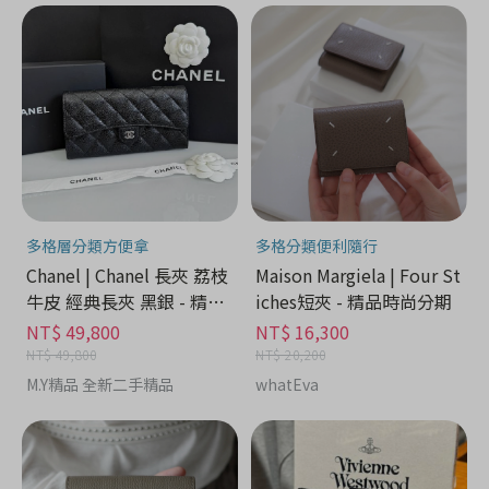
多格層分類方便拿
多格分類便利隨行
Chanel | Chanel 長夾 荔枝
Maison Margiela | Four St
牛皮 經典長夾 黑銀 - 精品
iches短夾 - 精品時尚分期
時尚分期
NT$ 49,800
NT$ 16,300
NT$ 49,800
NT$ 20,200
M.Y精品 全新二手精品
whatEva