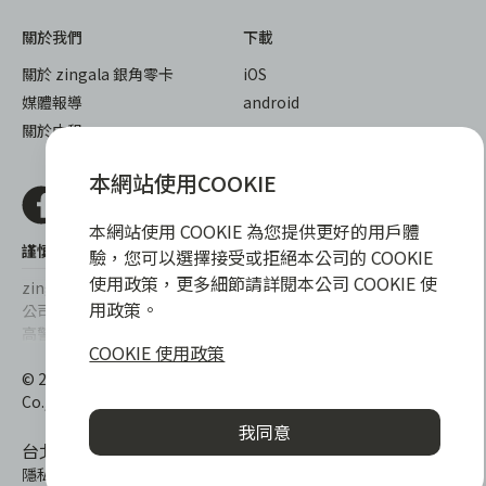
關於我們
下載
關於 zingala 銀角零卡
iOS
媒體報導
android
關於中租
本網站使用COOKIE
本網站使用 COOKIE 為您提供更好的用戶體
謹慎衡量自身財務狀況，理性理財最安心
驗，您可以選擇接受或拒絕本公司的 COOKIE
使用政策，更多細節請詳閱本公司 COOKIE 使
zingala銀角零卡/仲信資融沒有代辦公司及代辦業務，也未與代辦
用政策。
公司合作，更不會要求您提供實體銀行提款卡或實體信用卡，請提
高警覺，勿受騙上當！
COOKIE 使用政策
提醒您，消費前請審慎評估財務狀況，理性理財最安心。總費用年
© 2022 仲信資融股份有限公司 Chailease Consumer Finance
百分率區間為0%~15.9%，實際費用率，仍以各合作商家提供之商
Co., Ltd. All Rights Reserved.
品或服務為準，且每一案件實際之年百分率仍視其個別產品及分期
我同意
往來條件而有所不同，總費用年百分率不等於分期費用率。
台北市內湖區內湖路一段392號6F
隱私權保護政策
|
消費爭議處理
|
客服電話
:
0800-888-865