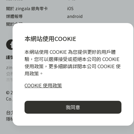
關於 zingala 銀角零卡
iOS
媒體報導
android
關於中租
本網站使用COOKIE
本網站使用 COOKIE 為您提供更好的用戶體
謹慎衡量自身財務狀況，理性理財最安心
驗，您可以選擇接受或拒絕本公司的 COOKIE
使用政策，更多細節請詳閱本公司 COOKIE 使
zingala銀角零卡/仲信資融沒有代辦公司及代辦業務，也未與代辦
用政策。
公司合作，更不會要求您提供實體銀行提款卡或實體信用卡，請提
高警覺，勿受騙上當！
COOKIE 使用政策
提醒您，消費前請審慎評估財務狀況，理性理財最安心。總費用年
© 2022 仲信資融股份有限公司 Chailease Consumer Finance
百分率區間為0%~15.9%，實際費用率，仍以各合作商家提供之商
Co., Ltd. All Rights Reserved.
品或服務為準，且每一案件實際之年百分率仍視其個別產品及分期
我同意
往來條件而有所不同，總費用年百分率不等於分期費用率。
台北市內湖區內湖路一段392號6F
隱私權保護政策
|
消費爭議處理
|
客服電話
:
0800-888-865