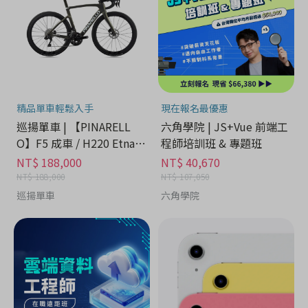
精品單車輕鬆入手
現在報名最優惠
巡揚單車 | 【PINARELL
六角學院 | JS+Vue 前端工
O】F5 成車 / H220 Etna B
程師培訓班 & 專題班
lack Matt
NT$ 188,000
NT$ 40,670
NT$ 188,000
NT$ 107,050
巡揚單車
六角學院