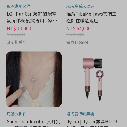
寵物家庭必備
未來產業入場券
LG | PuriCar 360° 雙層空
緯育TibaMe | aws雲端工
氣清淨機 寵物專用 - 家電
程師在職遠距班
分期
NT$ 30,900
NT$ 54,000
NT$ 36,800
NT$ 54,000
瑟斐斯數位
緯育TibaMe
可動式掛件
輕巧隨行吹風機
Sanrio x tidecolo | 大耳狗
dyson | dyson 戴森HD19