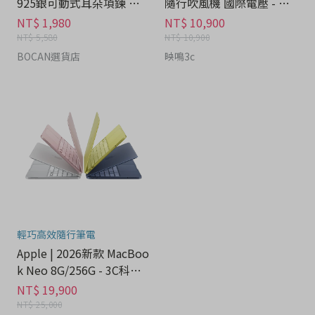
925銀可動式耳朵項鍊 禮
隨行吹風機 國際電壓 - 家
盒 - 流行潮牌分期
電分期
NT$ 1,980
NT$ 10,900
NT$ 5,580
NT$ 10,900
BOCAN選貨店
映鳴3c
輕巧高效隨行筆電
Apple | 2026新款 MacBoo
k Neo 8G/256G - 3C科技
分期
NT$ 19,900
NT$ 25,000