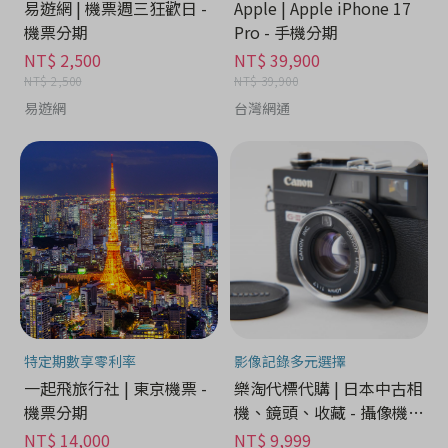
易遊網 | 機票週三狂歡日 -
Apple | Apple iPhone 17
機票分期
Pro - 手機分期
NT$ 2,500
NT$ 39,900
NT$ 2,500
NT$ 39,900
易遊網
台灣網通
特定期數享零利率
影像記錄多元選擇
一起飛旅行社 | 東京機票 -
樂淘代標代購 | 日本中古相
機票分期
機、鏡頭、收藏 - 攝像機分
期
NT$ 14,000
NT$ 9,999