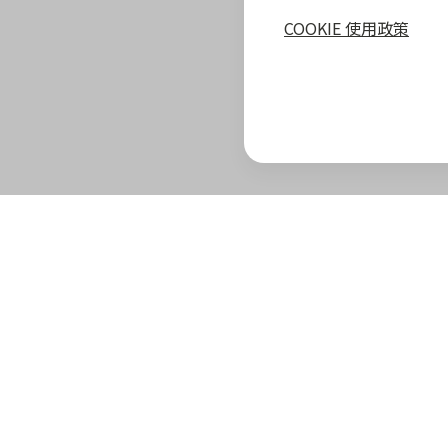
COOKIE 使用政策
zingala 攻略
最新優惠
教學指南
商家專區
zingala 介紹
合作商家優惠
全部教學
商家合作優
官方部落格
zingala 活動
常見問與答
合作方案及
重要公告
聯絡客服
成為 zinga
已結束活動
商家成長學
zingala 購物
商家常見問
zingala 購物
商家後台登
合作品牌商家