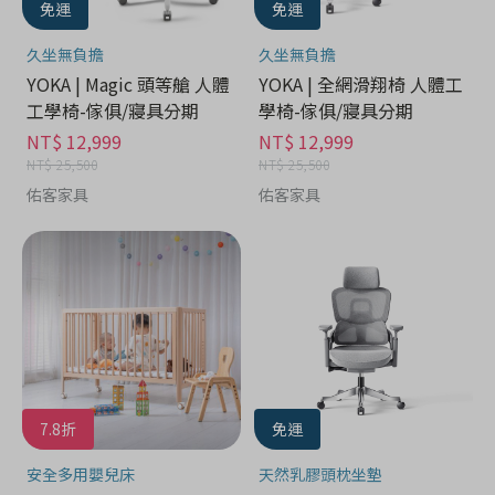
免運
免運
久坐無負擔
久坐無負擔
YOKA | Magic 頭等艙 人體
YOKA | 全網滑翔椅 人體工
工學椅-傢俱/寢具分期
學椅-傢俱/寢具分期
NT$ 12,999
NT$ 12,999
NT$ 25,500
NT$ 25,500
佑客家具
佑客家具
7.8折
免運
安全多用嬰兒床
天然乳膠頭枕坐墊