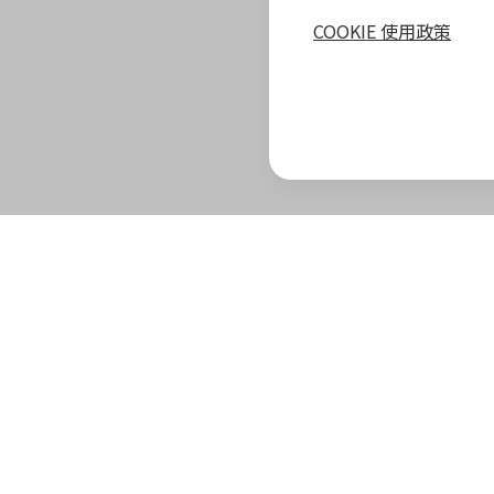
COOKIE 使用政策
zingala 攻略
最新優惠
教學指南
商家專區
zingala 介紹
合作商家優惠
全部教學
商家合作優
官方部落格
zingala 活動
常見問與答
合作方案及
重要公告
聯絡客服
成為 zinga
已結束活動
商家成長學
zingala 購物
商家常見問
zingala 購物
商家後台登
合作品牌商家