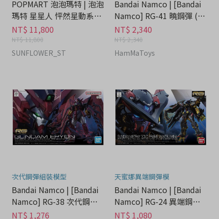
POPMART 泡泡瑪特 | 泡泡
Bandai Namco | [Bandai
瑪特 星星人 怦然星動系列
Namco] RG-41 曉鋼彈 (大
糖膠毛絨公仔禮盒 - 流行潮
鷲裝備) - 流行潮牌分期
NT$ 11,800
NT$ 2,340
牌分期
NT$ 11,800
NT$ 2,340
SUNFLOWER_ST
HamMaToys
次代鋼彈組裝模型
天蜜娜異端鋼彈模
Bandai Namco | [Bandai
Bandai Namco | [Bandai
Namco] RG-38 次代鋼彈 -
Namco] RG-24 異端鋼彈
流行潮牌分期
金色機天蜜娜 - 流行潮牌分
NT$ 1,276
NT$ 1,080