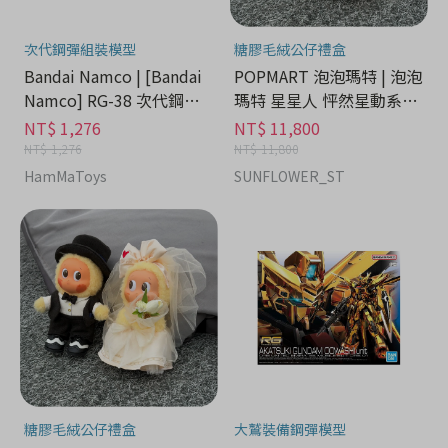
次代鋼彈組裝模型
糖膠毛絨公仔禮盒
Bandai Namco | [Bandai
POPMART 泡泡瑪特 | 泡泡
Namco] RG-38 次代鋼彈 -
瑪特 星星人 怦然星動系列
流行潮牌分期
糖膠毛絨公仔禮盒 - 流行潮
NT$ 1,276
NT$ 11,800
牌分期
NT$ 1,276
NT$ 11,800
HamMaToys
SUNFLOWER_ST
糖膠毛絨公仔禮盒
大鷲裝備鋼彈模型