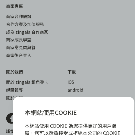
商家專區
商家合作優勢
合作方案及加值服務
成為 zingala 合作商家
商家成長學堂
商家常見問與答
商家後台登入
關於我們
下載
關於 zingala 銀角零卡
iOS
媒體報導
android
關於中租
本網站使用COOKIE
本網站使用 COOKIE 為您提供更好的用戶體
謹慎衡量自身財務狀況，理性理財最安心
驗，您可以選擇接受或拒絕本公司的 COOKIE