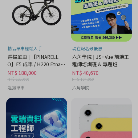
精品單車輕鬆入手
現在報名最優惠
巡揚單車 | 【PINARELL
六角學院 | JS+Vue 前端工
O】F5 成車 / H220 Etna B
程師培訓班 & 專題班
lack Matt
NT$ 188,000
NT$ 40,670
NT$ 188,000
NT$ 107,050
巡揚單車
六角學院