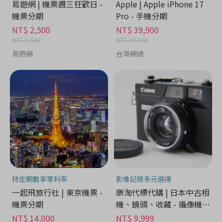
易遊網 | 機票週三狂歡日 -
Apple | Apple iPhone 17
機票分期
Pro - 手機分期
NT$ 2,500
NT$ 39,900
NT$ 2,500
NT$ 39,900
易遊網
台灣網通
特定期數享零利率
影像記錄多元選擇
一起飛旅行社 | 東京機票 -
樂淘代標代購 | 日本中古相
機票分期
機、鏡頭、收藏 - 攝像機分
期
NT$ 14,000
NT$ 9,999