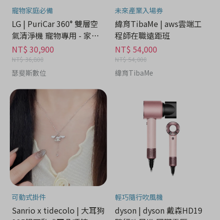
寵物家庭必備
未來產業入場券
LG | PuriCar 360° 雙層空
緯育TibaMe | aws雲端工
氣清淨機 寵物專用 - 家電
程師在職遠距班
分期
NT$ 30,900
NT$ 54,000
NT$ 36,800
NT$ 54,000
瑟斐斯數位
緯育TibaMe
可動式掛件
輕巧隨行吹風機
Sanrio x tidecolo | 大耳狗
dyson | dyson 戴森HD19