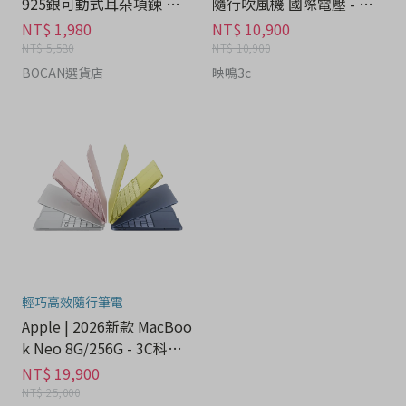
925銀可動式耳朵項鍊 禮
隨行吹風機 國際電壓 - 家
盒 - 流行潮牌分期
電分期
NT$ 1,980
NT$ 10,900
NT$ 5,580
NT$ 10,900
BOCAN選貨店
映鳴3c
輕巧高效隨行筆電
Apple | 2026新款 MacBoo
k Neo 8G/256G - 3C科技
分期
NT$ 19,900
NT$ 25,000