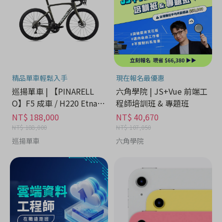
精品單車輕鬆入手
現在報名最優惠
巡揚單車 | 【PINARELL
六角學院 | JS+Vue 前端工
O】F5 成車 / H220 Etna B
程師培訓班 & 專題班
lack Matt
NT$ 188,000
NT$ 40,670
NT$ 188,000
NT$ 107,050
巡揚單車
六角學院