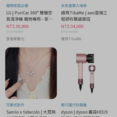
寵物家庭必備
未來產業入場券
LG | PuriCar 360° 雙層空
緯育TibaMe | aws雲端工
氣清淨機 寵物專用 - 家電
程師在職遠距班
分期
NT$ 30,900
NT$ 54,000
NT$ 36,800
NT$ 54,000
瑟斐斯數位
緯育TibaMe
可動式掛件
輕巧隨行吹風機
Sanrio x tidecolo | 大耳狗
dyson | dyson 戴森HD19