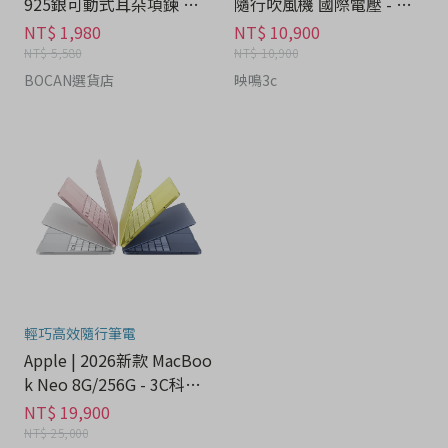
925銀可動式耳朵項鍊 禮
隨行吹風機 國際電壓 - 家
盒 - 流行潮牌分期
電分期
NT$ 1,980
NT$ 10,900
NT$ 5,580
NT$ 10,900
BOCAN選貨店
映鳴3c
輕巧高效隨行筆電
Apple | 2026新款 MacBoo
k Neo 8G/256G - 3C科技
分期
NT$ 19,900
NT$ 25,000