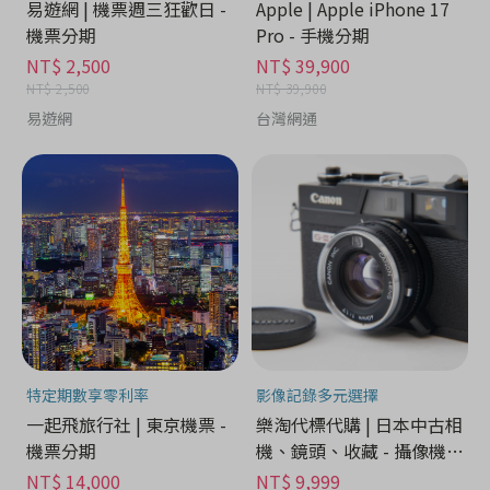
易遊網 | 機票週三狂歡日 -
Apple | Apple iPhone 17
機票分期
Pro - 手機分期
NT$ 2,500
NT$ 39,900
NT$ 2,500
NT$ 39,900
易遊網
台灣網通
特定期數享零利率
影像記錄多元選擇
一起飛旅行社 | 東京機票 -
樂淘代標代購 | 日本中古相
機票分期
機、鏡頭、收藏 - 攝像機分
期
NT$ 14,000
NT$ 9,999