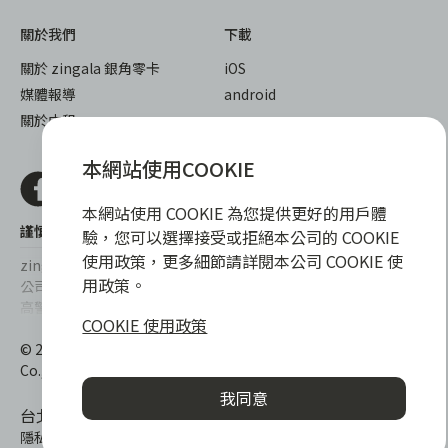
關於我們
下載
關於 zingala 銀角零卡
iOS
媒體報導
android
關於中租
本網站使用COOKIE
本網站使用 COOKIE 為您提供更好的用戶體
謹慎衡量自身財務狀況，理性理財最安心
驗，您可以選擇接受或拒絕本公司的 COOKIE
使用政策，更多細節請詳閱本公司 COOKIE 使
zingala銀角零卡/仲信資融沒有代辦公司及代辦業務，也未與代辦
用政策。
公司合作，更不會要求您提供實體銀行提款卡或實體信用卡，請提
高警覺，勿受騙上當！
COOKIE 使用政策
提醒您，消費前請審慎評估財務狀況，理性理財最安心。總費用年
© 2022 仲信資融股份有限公司 Chailease Consumer Finance
百分率區間為0%~15.9%，實際費用率，仍以各合作商家提供之商
Co., Ltd. All Rights Reserved.
品或服務為準，且每一案件實際之年百分率仍視其個別產品及分期
我同意
往來條件而有所不同，總費用年百分率不等於分期費用率。
台北市內湖區內湖路一段392號6F
隱私權保護政策
|
消費爭議處理
|
客服電話
:
0800-888-865