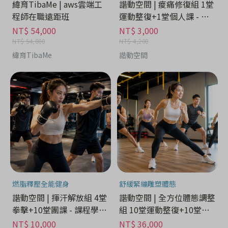
緯育TibaMe | aws雲端工
諧動空間 | 痠痛修復組 1堂
程師在職遠距班
運動整復+1堂個人課 - 課
程學習分期
NT$ 54,000
NT$ 3,000
NT$ 54,000
NT$ 4,200
緯育TibaMe
諧動空間
燃脂釋壓全能健身
舒緩緊繃雕塑體態
諧動空間 | 揮汗解放組 4堂
諧動空間 | 全方位體態調整
拳擊+10堂團課 - 課程學習
組 10堂運動整復+10堂個
分期
人課 - 課程學習分期
NT$ 10,000
NT$ 36,000