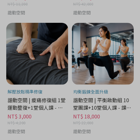
NT$ 11,200
NT$ 42,000
諧動空間
諧動空間
解壓放鬆精準修復
均衡鍛鍊全面升級
諧動空間 | 痠痛修復組 1堂
諧動空間 | 平衡啟動組 10
運動整復+1堂個人課 - 課
堂團課+10堂個人課 - 課程
程學習分期
學習分期
NT$ 3,000
NT$ 18,000
NT$ 4,200
NT$ 22,000
諧動空間
諧動空間