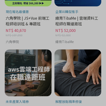
現在報名最優惠
企業AI轉型推手
六角學院 | JS+Vue 前端工
緯育TibaMe | 雲端資料工
程師培訓班 & 專題班
程師在職遠距班
NT$ 40,670
NT$ 52,000
NT$ 107,050
NT$ 52,000
六角學院
緯育TibaMe
未來產業入場券
解壓放鬆精準修復