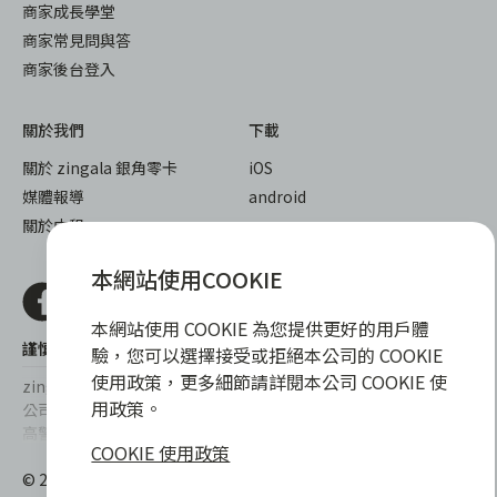
商家成長學堂
商家常見問與答
商家後台登入
關於我們
下載
關於 zingala 銀角零卡
iOS
媒體報導
android
關於中租
本網站使用COOKIE
本網站使用 COOKIE 為您提供更好的用戶體
謹慎衡量自身財務狀況，理性理財最安心
驗，您可以選擇接受或拒絕本公司的 COOKIE
使用政策，更多細節請詳閱本公司 COOKIE 使
zingala銀角零卡/仲信資融沒有代辦公司及代辦業務，也未與代辦
用政策。
公司合作，更不會要求您提供實體銀行提款卡或實體信用卡，請提
高警覺，勿受騙上當！
COOKIE 使用政策
提醒您，消費前請審慎評估財務狀況，理性理財最安心。總費用年
© 2022 仲信資融股份有限公司 Chailease Consumer Finance
百分率區間為0%~15.9%，實際費用率，仍以各合作商家提供之商