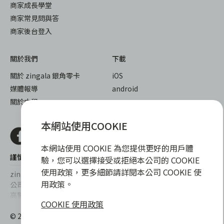
商家成長學堂
商家常見問與答
商家後台登入
關於我們
下載
關於 zingala 銀角零卡
iOS
媒體報導
android
關於中租
本網站使用COOKIE
本網站使用 COOKIE 為您提供更好的用戶體
謹慎衡量自身財務狀況，理性理財最安心
驗，您可以選擇接受或拒絕本公司的 COOKIE
使用政策，更多細節請詳閱本公司 COOKIE 使
zingala銀角零卡/仲信資融沒有代辦公司及代辦業務，也未與代辦
用政策。
公司合作，更不會要求您提供實體銀行提款卡或實體信用卡，請提
高警覺，勿受騙上當！
COOKIE 使用政策
提醒您，消費前請審慎評估財務狀況，理性理財最安心。總費用年
© 2022 仲信資融股份有限公司 Chailease Consumer Finance
百分率區間為0%~15.9%，實際費用率，仍以各合作商家提供之商