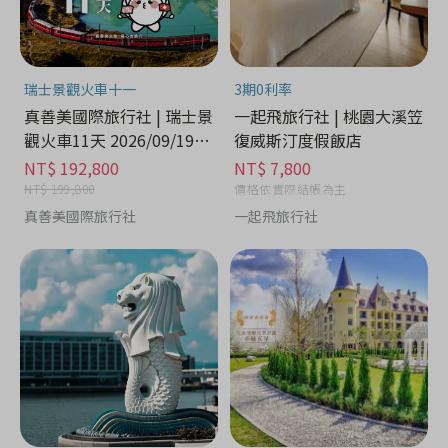
瑞士景觀火車十一
3期0利率
真善美國際旅行社 | 瑞士景
一起飛旅行社 | 桃園大溪笠
觀火車11天 2026/09/19出
復威斯汀度假飯店
發 - 娛樂休閒分期
NT$ 192,800
NT$ 7,800
NT$ 199,800
價格依實際結帳為主
真善美國際旅行社
一起飛旅行社