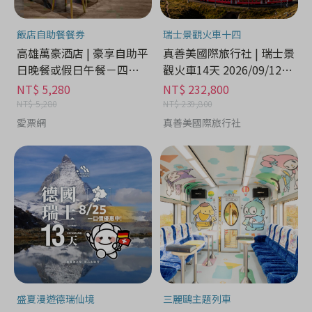
飯店自助餐餐券
瑞士景觀火車十四
高雄萬豪酒店 | 豪享自助平
真善美國際旅行社 | 瑞士景
日晚餐或假日午餐－四張
觀火車14天 2026/09/12出
一套 - 娛樂休閒分期
發 - 娛樂休閒分期
NT$ 5,280
NT$ 232,800
NT$ 5,280
NT$ 239,800
愛票網
真善美國際旅行社
盛夏漫遊德瑞仙境
三麗鷗主題列車