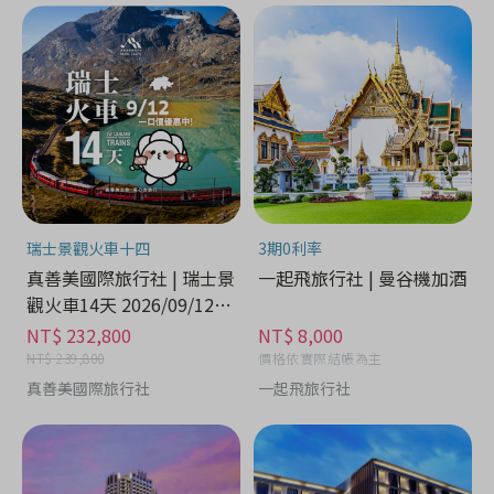
瑞士景觀火車十四
3期0利率
真善美國際旅行社 | 瑞士景
一起飛旅行社 | 曼谷機加酒
觀火車14天 2026/09/12出
發 - 娛樂休閒分期
NT$ 232,800
NT$ 8,000
NT$ 239,800
價格依實際結帳為主
真善美國際旅行社
一起飛旅行社