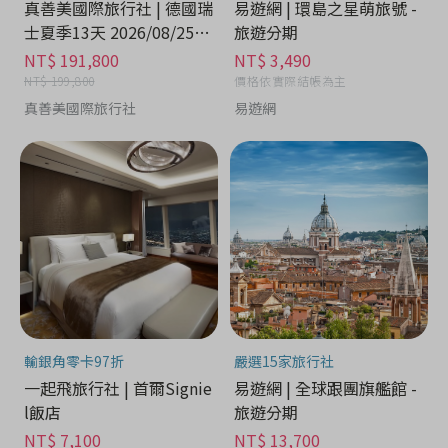
真善美國際旅行社 | 德國瑞
易遊網 | 環島之星萌旅號 -
士夏季13天 2026/08/25出
旅遊分期
發 - 住宿旅遊券分期
NT$ 191,800
NT$ 3,490
NT$ 199,800
價格依實際結帳為主
真善美國際旅行社
易遊網
輸銀角零卡97折
嚴選15家旅行社
一起飛旅行社 | 首爾Signie
易遊網 | 全球跟團旗艦館 -
l飯店
旅遊分期
NT$ 7,100
NT$ 13,700