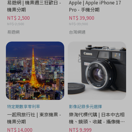
易遊網 | 機票週三狂歡日 -
Apple | Apple iPhone 17
機票分期
Pro - 手機分期
NT$ 2,500
NT$ 39,900
NT$ 2,500
NT$ 39,900
易遊網
台灣網通
特定期數享零利率
影像記錄多元選擇
一起飛旅行社 | 東京機票 -
樂淘代標代購 | 日本中古相
機票分期
機、鏡頭、收藏 - 攝像機分
期
NT$ 14,000
NT$ 9,999