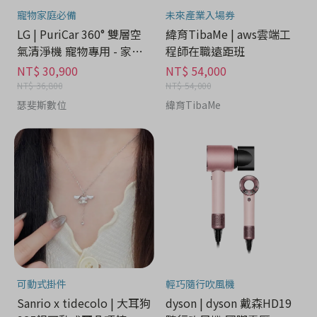
寵物家庭必備
未來產業入場券
LG | PuriCar 360° 雙層空
緯育TibaMe | aws雲端工
氣清淨機 寵物專用 - 家電
程師在職遠距班
分期
NT$ 30,900
NT$ 54,000
NT$ 36,800
NT$ 54,000
瑟斐斯數位
緯育TibaMe
可動式掛件
輕巧隨行吹風機
Sanrio x tidecolo | 大耳狗
dyson | dyson 戴森HD19