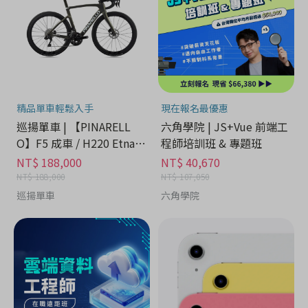
精品單車輕鬆入手
現在報名最優惠
巡揚單車 | 【PINARELL
六角學院 | JS+Vue 前端工
O】F5 成車 / H220 Etna B
程師培訓班 & 專題班
lack Matt
NT$ 188,000
NT$ 40,670
NT$ 188,000
NT$ 107,050
巡揚單車
六角學院