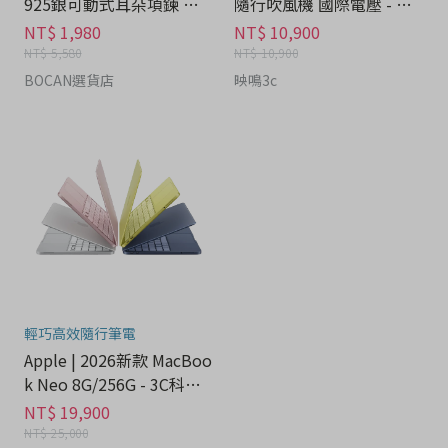
925銀可動式耳朵項鍊 禮
隨行吹風機 國際電壓 - 家
盒 - 流行潮牌分期
電分期
NT$ 1,980
NT$ 10,900
NT$ 5,580
NT$ 10,900
BOCAN選貨店
映鳴3c
輕巧高效隨行筆電
Apple | 2026新款 MacBoo
k Neo 8G/256G - 3C科技
分期
NT$ 19,900
NT$ 25,000