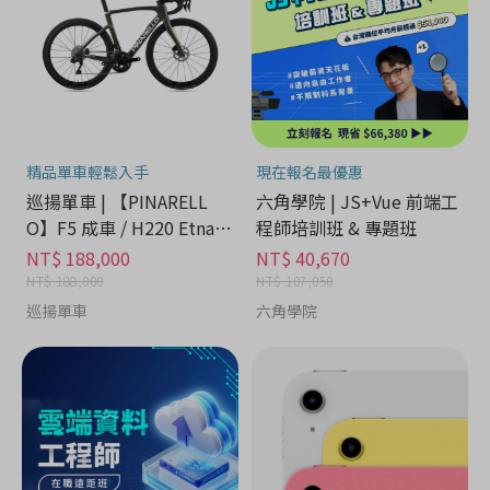
精品單車輕鬆入手
現在報名最優惠
巡揚單車 | 【PINARELL
六角學院 | JS+Vue 前端工
O】F5 成車 / H220 Etna B
程師培訓班 & 專題班
lack Matt
NT$ 188,000
NT$ 40,670
NT$ 188,000
NT$ 107,050
巡揚單車
六角學院