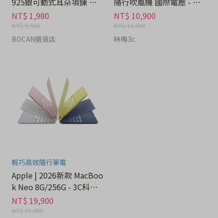
925銀可動式耳朵項鍊 禮
隨行吹風機 國際電壓 - 家
盒 - 流行潮牌分期
電分期
NT$ 1,980
NT$ 10,900
NT$ 5,580
NT$ 10,900
BOCAN選貨店
映鳴3c
輕巧高效隨行筆電
Apple | 2026新款 MacBoo
k Neo 8G/256G - 3C科技
分期
NT$ 19,900
NT$ 25,000