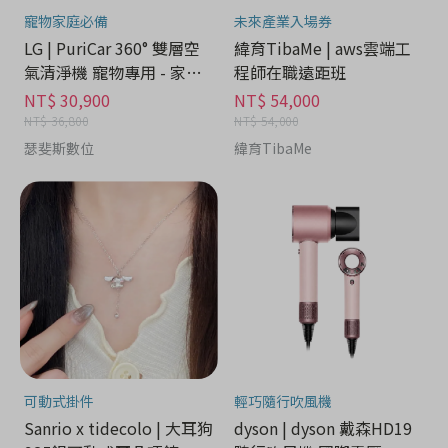
寵物家庭必備
未來產業入場券
LG | PuriCar 360° 雙層空
緯育TibaMe | aws雲端工
氣清淨機 寵物專用 - 家電
程師在職遠距班
分期
NT$ 30,900
NT$ 54,000
NT$ 36,800
NT$ 54,000
瑟斐斯數位
緯育TibaMe
可動式掛件
輕巧隨行吹風機
Sanrio x tidecolo | 大耳狗
dyson | dyson 戴森HD19