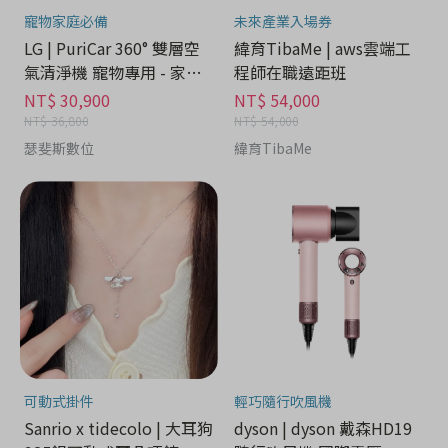
寵物家庭必備
未來產業入場券
LG | PuriCar 360° 雙層空
緯育TibaMe | aws雲端工
氣清淨機 寵物專用 - 家電
程師在職遠距班
分期
NT$ 30,900
NT$ 54,000
NT$ 36,800
NT$ 54,000
瑟斐斯數位
緯育TibaMe
可動式掛件
輕巧隨行吹風機
Sanrio x tidecolo | 大耳狗
dyson | dyson 戴森HD19