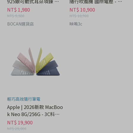
925銀可動式耳朵項鍊 禮
隨行吹風機 國際電壓 - 家
盒 - 流行潮牌分期
電分期
NT$ 1,980
NT$ 10,900
NT$ 5,580
NT$ 10,900
BOCAN選貨店
映鳴3c
輕巧高效隨行筆電
Apple | 2026新款 MacBoo
k Neo 8G/256G - 3C科技
分期
NT$ 19,900
NT$ 25,000