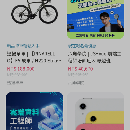
精品單車輕鬆入手
現在報名最優惠
巡揚單車 | 【PINARELL
六角學院 | JS+Vue 前端工
O】F5 成車 / H220 Etna B
程師培訓班 & 專題班
lack Matt
NT$ 188,000
NT$ 40,670
NT$ 188,000
NT$ 107,050
巡揚單車
六角學院