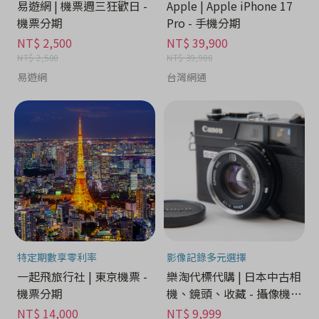
易遊網 | 機票週三狂歡日 -
Apple | Apple iPhone 17
機票分期
Pro - 手機分期
NT$ 2,500
NT$ 39,900
NT$ 2,500
NT$ 39,900
易遊網
台灣網通
特定期數享零利率
影像記錄多元選擇
一起飛旅行社 | 東京機票 -
樂淘代標代購 | 日本中古相
機票分期
機、鏡頭、收藏 - 攝像機分
期
NT$ 14,000
NT$ 9,999