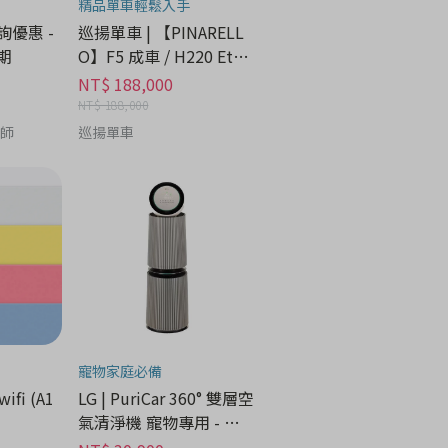
精品單車輕鬆入手
諮詢優惠 -
巡揚單車 | 【PINARELL
期
O】F5 成車 / H220 Etna
Black Matt
NT$ 188,000
NT$ 188,000
養師
巡揚單車
寵物家庭必備
wifi (A1
LG | PuriCar 360° 雙層空
氣清淨機 寵物專用 - 家
電分期