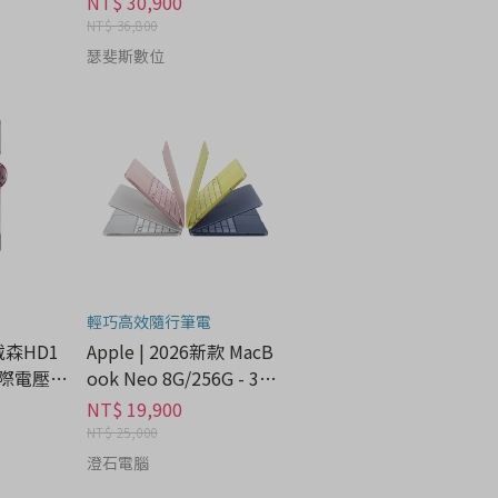
NT$ 30,900
NT$ 36,800
瑟斐斯數位
輕巧高效隨行筆電
 戴森HD1
Apple | 2026新款 MacB
際電壓 -
ook Neo 8G/256G - 3C
科技分期
NT$ 19,900
NT$ 25,000
澄石電腦