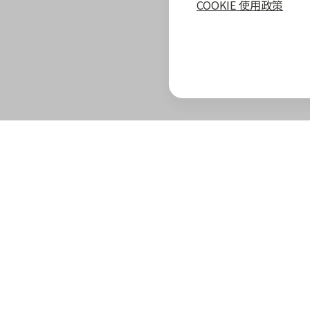
COOKIE 使用政策
zingala 攻略
最新優惠
教學指南
商家專區
zingala 介紹
合作商家優惠
全部教學
商家合作優
官方部落格
zingala 活動
常見問與答
合作方案及
重要公告
聯絡客服
成為 zinga
已結束活動
商家成長學
zingala 購物
商家常見問
zingala 購物
商家後台登
合作品牌商家