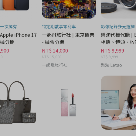
一次擁有
特定期數享零利率
影像記錄多元選擇
 Apple iPhone 17
一起飛旅行社 | 東京機票
樂淘代標代購 |
 手機分期
- 機票分期
相機、鏡頭、收藏
機分期
,900
NT$ 14,000
NT$ 9,999
00
NT$ 15,000
NT$ 9,999
一起飛旅行社
樂淘 Letao