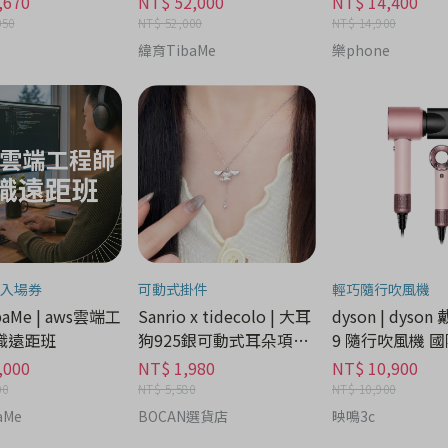
,670
NT$ 52,000
NT$ 14,400
050
NT$ 52,000
NT$ 14,900
緯育TibaMe
樂phone
入場券
可動式掛件
輕巧隨行吹風機
aMe | aws雲端工
Sanrio x tidecolo | 大耳
dyson | dyson
職遠距班
狗925銀可動式耳朵項鍊
9 隨行吹風機 國
禮盒 - 流行潮牌分期
家電分期
,000
NT$ 1,980
NT$ 10,900
00
NT$ 5,580
NT$ 10,900
aMe
BOCAN選貨店
映鳴3c