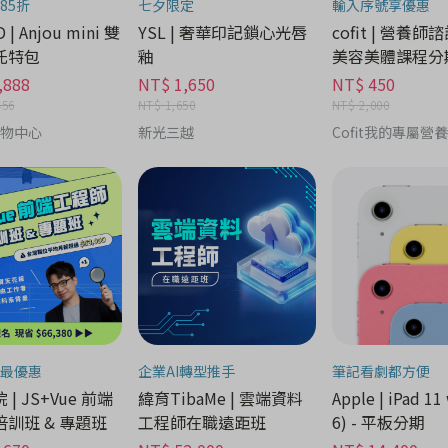
85折
七夕限定
輸入序號享優惠
 | Anjou mini 雙
YSL | 奢華印記鎖心光唇
cofit | 營養師
托特包
釉
美容美體課程分
,888
NT$ 1,650
NT$ 450
456
NT$ 1,650
NT$ 2,000
購物中心
新光三越
Cofit我的專屬營
最優惠
企業AI轉型推手
筆記看劇都方便
| JS+Vue 前端
緯育TibaMe | 雲端資料
Apple | iPad 11 
訓班 & 專題班
工程師在職遠距班
6) - 平板分期