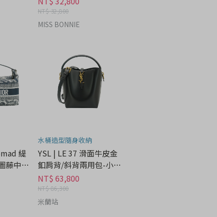
NT$ 32,800
NT$ 32,800
MISS BONNIE
水桶造型隨身收納
Nomad 緹
YSL | LE 37 滑面牛皮金
圖藤中型
釦肩背/斜背兩用包-小
精品時尚分
(黑) - 精品時尚分期
NT$ 63,800
NT$ 86,300
米蘭站