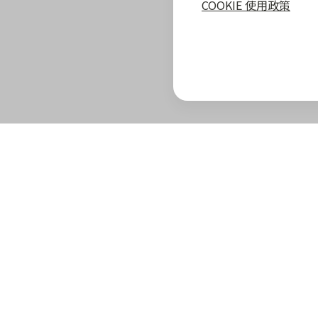
COOKIE 使用政策
zingala 攻略
最新優惠
教學指南
商家專區
zingala 介紹
合作商家優惠
全部教學
商家合作優
官方部落格
zingala 活動
常見問與答
合作方案及
重要公告
聯絡客服
成為 zinga
已結束活動
商家成長學
zingala 購物
商家常見問
zingala 購物
商家後台登
合作品牌商家