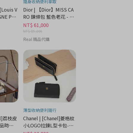
隨身收納便利拿取
[Louis V
Dior | 【Dior】MISS CA
GNE PM
RO 鍊條包 藍色老花 - 精
時尚分期
品時尚分期
NT$ 61,000
NT$ 85,000
Real 精品代購
薄型收納便利隨行
nel]荔枝皮
Chanel | [Chanel]菱格紋
精品時尚
小LOGO拉鍊L型卡包-黑
色/金釦 - 精品時尚分期