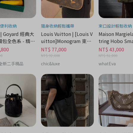
便利收納
隨身收納輕鬆攜帶
束口設計輕鬆收納
 | Goyard 經典大
Louis Vuitton | [Louis V
Maison Margiela
包全色系 - 精品
uitton]Monogram 束口
tring Hobo Sm
期
斜背包 - 精品時尚分期
時尚分期
,800
NT$ 77,000
NT$ 43,000
00
NT$ 92,000
NT$ 51,000
品 全新二手精品
chic&luxe
whatEva