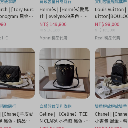
方便拿取
寬敞容量日常隨行
實用容量輕鬆攜帶
Tory Burc
Hermès | [Hermès]愛馬
Louis Vuitton | 
Monogram 黑金老
仕｜evelyne29黑色 - 精
uitton]BOULO
 - 精品時尚分期
品時尚分期
牛角包 - 精品
980
NT$ 149,800
NT$ 98,000
0
NT$ 149,800
NT$ 105,000
 H.C
Monni精品代購
Real 精品代購
精緻隨行
立體剪裁便利收納
雙肩解放解放雙手
 | [Chanel]羊皮愛
Celine | 【Celine】TEE
Chanel | [Cha
 黑色 - 精品時
N CLARA 水桶包 黑色 -
小書包 黑金 - 
精品時尚分期
分期