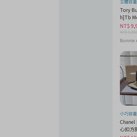
立體容量
Tory Burch | [
h]Tb 
花水桶包
NT$ 9,
NT$ 9,98
Bonnie x
小巧容量
Chanel
心扣方胖
尚分期