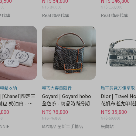
8,500
NT$ 54,800
NT$ 146,800
000
NT$ 84,000
NT$ 188,000
精品代購
Real 精品代購
Real 精品代購
輕鬆收納
輕巧大容量隨行
扁平剪裁方便拿取
 | [Chanel]限定三
Goyard | Goyard hobo
Dior | Travel 
包-奶油白 - 精
全色系 - 精品時尚分期
花帆布老虎印花
分期
手拿包(藍) - 
,800
NT$ 76,800
NT$ 35,800
期
00
NT$ 76,800
NT$ 50,000
NNIE
M.Y精品 全新二手精品
米蘭站