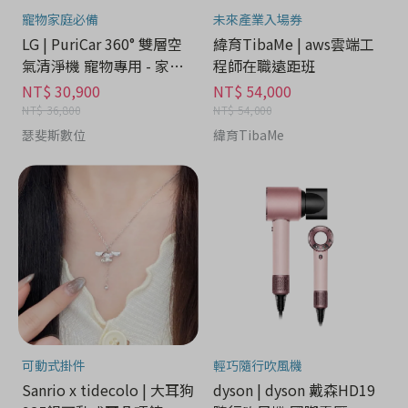
寵物家庭必備
未來產業入場券
LG | PuriCar 360° 雙層空
緯育TibaMe | aws雲端工
氣清淨機 寵物專用 - 家電
程師在職遠距班
分期
NT$ 30,900
NT$ 54,000
NT$ 36,800
NT$ 54,000
瑟斐斯數位
緯育TibaMe
可動式掛件
輕巧隨行吹風機
Sanrio x tidecolo | 大耳狗
dyson | dyson 戴森HD19