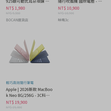
925銀可動式耳朵項鍊 禮
隨行吹風機 國際電壓 - 家
盒 - 流行潮牌分期
電分期
NT$ 1,980
NT$ 10,900
NT$ 5,580
NT$ 10,900
BOCAN選貨店
映鳴3c
輕巧高效隨行筆電
Apple | 2026新款 MacBoo
k Neo 8G/256G - 3C科技
分期
NT$ 19,900
NT$ 25,000