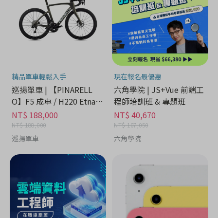
精品單車輕鬆入手
現在報名最優惠
巡揚單車 | 【PINARELL
六角學院 | JS+Vue 前端工
O】F5 成車 / H220 Etna B
程師培訓班 & 專題班
lack Matt
NT$ 188,000
NT$ 40,670
NT$ 188,000
NT$ 107,050
巡揚單車
六角學院