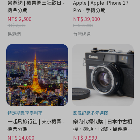
易遊網 | 機票週三狂歡日 -
Apple | Apple iPhone 17
機票分期
Pro - 手機分期
NT$ 2,500
NT$ 39,900
NT$ 2,500
NT$ 39,900
易遊網
台灣網通
特定期數享零利率
影像記錄多元選擇
一起飛旅行社 | 東京機票 -
樂淘代標代購 | 日本中古相
機票分期
機、鏡頭、收藏 - 攝像機分
期
NT$ 14,000
NT$ 9,999