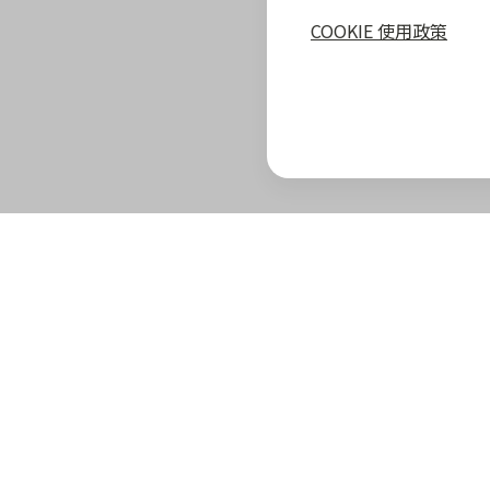
COOKIE 使用政策
zingala 攻略
最新優惠
教學指南
商家專區
zingala 介紹
合作商家優惠
全部教學
商家合作優
官方部落格
zingala 活動
常見問與答
合作方案及
重要公告
聯絡客服
成為 zinga
已結束活動
商家成長學
zingala 購物
商家常見問
zingala 購物
商家後台登
合作品牌商家