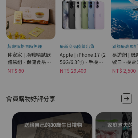
超殺價格同時免運
最新商品陸續出貨
滿額最高現折
仲安家 | 滴雞精試飲
Apple | iPhone 17 (2
易遊網 | 
體驗組 - 保健食品分
56G/6.3吋) - 手機分
歡日 - 機
期
期
NT$ 60
NT$ 29,400
NT$ 2,500
會員購物好評分享