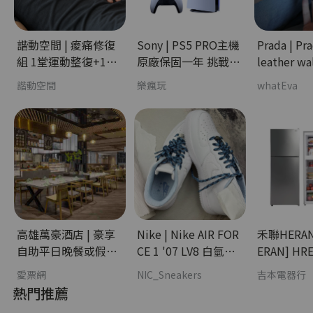
諧動空間 | 痠痛修復
Sony | PS5 PRO主機
Prada | Pr
組 1堂運動整復+1堂
原廠保固一年 挑戰銀
leather wa
個人課 - 課程學習分
卡最低價 樹林區歡迎
時尚分期
諧動空間
樂瘋玩
whatEva
期
自取 - 3C科技分期
高雄萬豪酒店 | 豪享
Nike | Nike AIR FOR
禾聯HERAN | [
自助平日晚餐或假日
CE 1 '07 LV8 白氫藍
ERAN] HR
午餐－四張一套 - 娛
冰藍 - 流行潮牌分期
變頻雙門窄
愛票網
NIC_Sneakers
吉本電器行
樂休閒分期
- 家電分期
熱門推薦