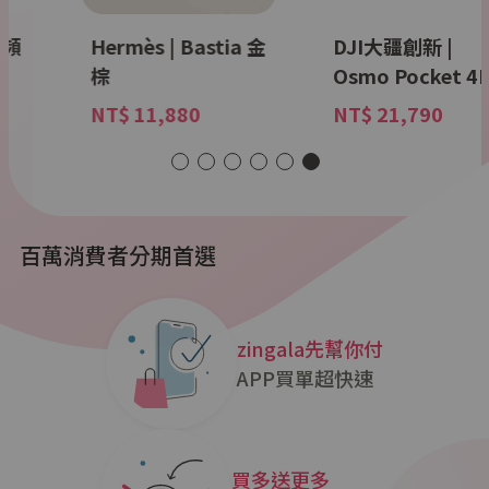
變頻
Hermès | Bastia 金
DJI大疆創新 |
棕
Osmo Pocket 4
NT$ 11,880
NT$ 21,790
百萬消費者分期首選
zingala先幫你付
APP買單超快速
買多送更多