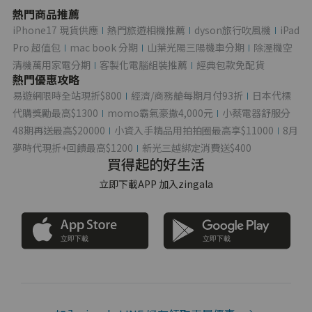
熱門商品推薦
iPhone17 現貨供應
熱門旅遊相機推薦
dyson旅行吹風機
iPad
Pro 超值包
mac book 分期
山葉光陽三陽機車分期
除溼機空
清機萬用家電分期
客製化電腦組裝推薦
經典包款免配貨
熱門優惠攻略
易遊網限時全站現折$800
經濟/商務艙每期月付93折
日本代標
代購獎勵最高$1300
momo霸氣豪撒4,000元
小蔡電器舒服分
48期再送最高$20000
小資入手精品用拍拍圈最高享$11000
8月
夢時代現折+回饋最高$1200
新光三越綁定消費送$400
買得起的好生活
立即下載APP 加入zingala