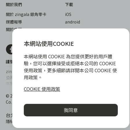
關於我們
下載
關於 zingala 銀角零卡
iOS
媒體報導
android
關於中租
本網站使用COOKIE
本網站使用 COOKIE 為您提供更好的用戶體
謹慎衡量自身財務狀況，理性理財最安心
驗，您可以選擇接受或拒絕本公司的 COOKIE
使用政策，更多細節請詳閱本公司 COOKIE 使
zingala銀角零卡/仲信資融沒有代辦公司及代辦業務，也未與代辦
用政策。
公司合作，更不會要求您提供實體銀行提款卡或實體信用卡，請提
高警覺，勿受騙上當！
COOKIE 使用政策
提醒您，消費前請審慎評估財務狀況，理性理財最安心。總費用年
© 2022 仲信資融股份有限公司 Chailease Consumer Finance
百分率區間為0%~15.9%，實際費用率，仍以各合作商家提供之商
Co., Ltd. All Rights Reserved.
品或服務為準，且每一案件實際之年百分率仍視其個別產品及分期
我同意
往來條件而有所不同，總費用年百分率不等於分期費用率。
台北市內湖區內湖路一段392號6F
隱私權保護政策
|
消費爭議處理
|
客服電話
:
0800-888-865